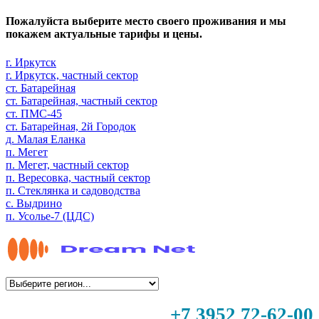
Пожалуйста выберите место своего проживания и мы
покажем актуальные тарифы и цены.
г. Иркутск
г. Иркутск, частный сектор
ст. Батарейная
ст. Батарейная, частный сектор
ст. ПМС-45
ст. Батарейная, 2й Городок
д. Малая Еланка
п. Мегет
п. Мегет, частный сектор
п. Вересовка, частный сектор
п. Стеклянка и садоводства
с. Выдрино
п. Усолье-7 (ЦДС)
+7 3952 72-62-00