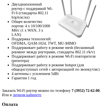
Двухдиапазонный
роутер с поддержкой Wi-
Fi 6 (стандарты 802.11
b/g/n/ac/ax)
Общее количество
портов: 4 х 10/100/1000
Мб/с (1 x WAN, 3 x
LAN)
Поддержка технологий:
OFDMA, QAM-1024, TWT, MU-MIMO
Поддерживает работу в режиме mesh (бесшовный
роуминг между роутерами, стандарты 802.11 r/k/v)
Поддерживает работу в режиме Wi-Fi повторителя
(репитера)
Поддерживает работу в режиме hotspot (для
общедоступных сетей с авторизацией по звонку/смс)
4 антенны с усилением 5dBi
Гарантия 1 год
Заказать Wi-Fi роутер можно по телефону
7 (3952) 72-62-00
.
Или в
личном кабинете
.
Оплата