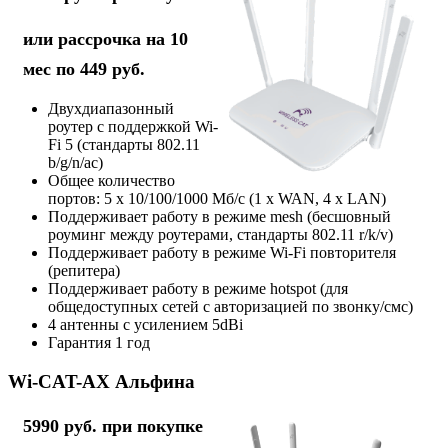
или рассрочка на 10
мес по 449 руб.
Двухдиапазонный
роутер с поддержкой Wi-
Fi 5 (стандарты 802.11
b/g/n/ac)
Общее количество
портов: 5 х 10/100/1000 Мб/с (1 x WAN, 4 x LAN)
Поддерживает работу в режиме mesh (бесшовный
роуминг между роутерами, стандарты 802.11 r/k/v)
Поддерживает работу в режиме Wi-Fi повторителя
(репитера)
Поддерживает работу в режиме hotspot (для
общедоступных сетей с авторизацией по звонку/смс)
4 антенны с усилением 5dBi
Гарантия 1 год
Wi-CAT-AX Альфина
5990 руб. при покупке