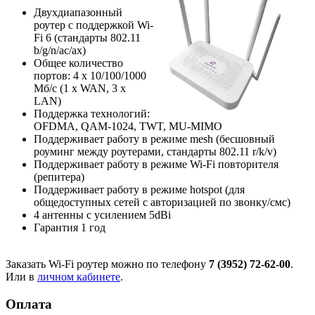
Двухдиапазонный
роутер с поддержкой Wi-
Fi 6 (стандарты 802.11
b/g/n/ac/ax)
Общее количество
портов: 4 х 10/100/1000
Мб/с (1 x WAN, 3 x
LAN)
Поддержка технологий:
OFDMA, QAM-1024, TWT, MU-MIMO
Поддерживает работу в режиме mesh (бесшовный
роуминг между роутерами, стандарты 802.11 r/k/v)
Поддерживает работу в режиме Wi-Fi повторителя
(репитера)
Поддерживает работу в режиме hotspot (для
общедоступных сетей с авторизацией по звонку/смс)
4 антенны с усилением 5dBi
Гарантия 1 год
Заказать Wi-Fi роутер можно по телефону
7 (3952) 72-62-00
.
Или в
личном кабинете
.
Оплата