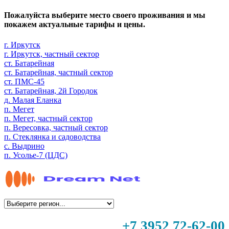
Пожалуйста выберите место своего проживания и мы
покажем актуальные тарифы и цены.
г. Иркутск
г. Иркутск, частный сектор
ст. Батарейная
ст. Батарейная, частный сектор
ст. ПМС-45
ст. Батарейная, 2й Городок
д. Малая Еланка
п. Мегет
п. Мегет, частный сектор
п. Вересовка, частный сектор
п. Стеклянка и садоводства
с. Выдрино
п. Усолье-7 (ЦДС)
+7 3952 72-62-00