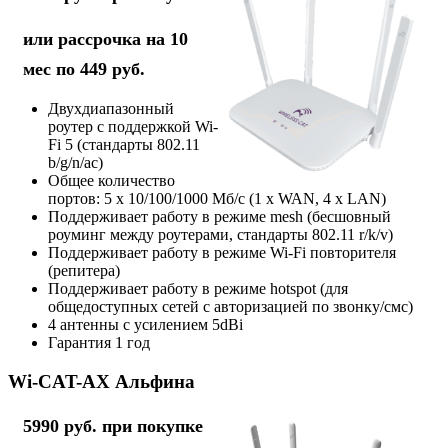
или рассрочка на 10
мес по 449 руб.
Двухдиапазонный
роутер с поддержкой Wi-
Fi 5 (стандарты 802.11
b/g/n/ac)
Общее количество
портов: 5 х 10/100/1000 Мб/с (1 x WAN, 4 x LAN)
Поддерживает работу в режиме mesh (бесшовный
роуминг между роутерами, стандарты 802.11 r/k/v)
Поддерживает работу в режиме Wi-Fi повторителя
(репитера)
Поддерживает работу в режиме hotspot (для
общедоступных сетей с авторизацией по звонку/смс)
4 антенны с усилением 5dBi
Гарантия 1 год
Wi-CAT-AX Альфина
5990 руб. при покупке