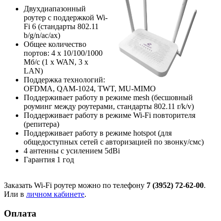
Двухдиапазонный
роутер с поддержкой Wi-
Fi 6 (стандарты 802.11
b/g/n/ac/ax)
Общее количество
портов: 4 х 10/100/1000
Мб/с (1 x WAN, 3 x
LAN)
Поддержка технологий:
OFDMA, QAM-1024, TWT, MU-MIMO
Поддерживает работу в режиме mesh (бесшовный
роуминг между роутерами, стандарты 802.11 r/k/v)
Поддерживает работу в режиме Wi-Fi повторителя
(репитера)
Поддерживает работу в режиме hotspot (для
общедоступных сетей с авторизацией по звонку/смс)
4 антенны с усилением 5dBi
Гарантия 1 год
Заказать Wi-Fi роутер можно по телефону
7 (3952) 72-62-00
.
Или в
личном кабинете
.
Оплата