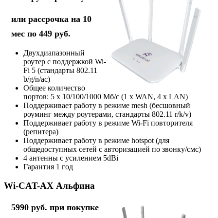
или рассрочка на 10
мес по 449 руб.
Двухдиапазонный
роутер с поддержкой Wi-
Fi 5 (стандарты 802.11
b/g/n/ac)
Общее количество
портов: 5 х 10/100/1000 Мб/с (1 x WAN, 4 x LAN)
Поддерживает работу в режиме mesh (бесшовный
роуминг между роутерами, стандарты 802.11 r/k/v)
Поддерживает работу в режиме Wi-Fi повторителя
(репитера)
Поддерживает работу в режиме hotspot (для
общедоступных сетей с авторизацией по звонку/смс)
4 антенны с усилением 5dBi
Гарантия 1 год
Wi-CAT-AX Альфина
5990 руб. при покупке