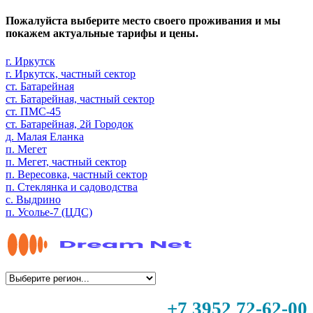
Пожалуйста выберите место своего проживания и мы
покажем актуальные тарифы и цены.
г. Иркутск
г. Иркутск, частный сектор
ст. Батарейная
ст. Батарейная, частный сектор
ст. ПМС-45
ст. Батарейная, 2й Городок
д. Малая Еланка
п. Мегет
п. Мегет, частный сектор
п. Вересовка, частный сектор
п. Стеклянка и садоводства
с. Выдрино
п. Усолье-7 (ЦДС)
+7 3952 72-62-00