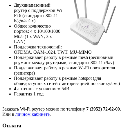
Двухдиапазонный
роутер с поддержкой Wi-
Fi 6 (стандарты 802.11
b/g/n/ac/ax)
Общее количество
портов: 4 х 10/100/1000
Мб/с (1 x WAN, 3 x
LAN)
Поддержка технологий:
OFDMA, QAM-1024, TWT, MU-MIMO
Поддерживает работу в режиме mesh (бесшовный
роуминг между роутерами, стандарты 802.11 r/k/v)
Поддерживает работу в режиме Wi-Fi повторителя
(репитера)
Поддерживает работу в режиме hotspot (для
общедоступных сетей с авторизацией по звонку/смс)
4 антенны с усилением 5dBi
Гарантия 1 год
Заказать Wi-Fi роутер можно по телефону
7 (3952) 72-62-00
.
Или в
личном кабинете
.
Оплата