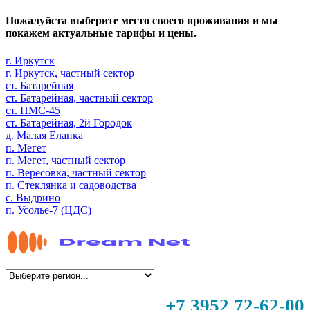
Пожалуйста выберите место своего проживания и мы
покажем актуальные тарифы и цены.
г. Иркутск
г. Иркутск, частный сектор
ст. Батарейная
ст. Батарейная, частный сектор
ст. ПМС-45
ст. Батарейная, 2й Городок
д. Малая Еланка
п. Мегет
п. Мегет, частный сектор
п. Вересовка, частный сектор
п. Стеклянка и садоводства
с. Выдрино
п. Усолье-7 (ЦДС)
+7 3952 72-62-00