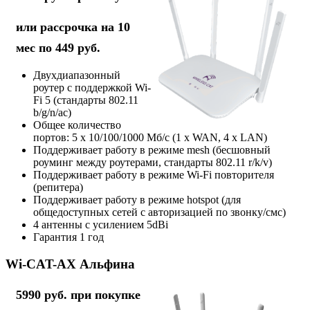
или рассрочка на 10
мес по 449 руб.
Двухдиапазонный
роутер с поддержкой Wi-
Fi 5 (стандарты 802.11
b/g/n/ac)
Общее количество
портов: 5 х 10/100/1000 Мб/с (1 x WAN, 4 x LAN)
Поддерживает работу в режиме mesh (бесшовный
роуминг между роутерами, стандарты 802.11 r/k/v)
Поддерживает работу в режиме Wi-Fi повторителя
(репитера)
Поддерживает работу в режиме hotspot (для
общедоступных сетей с авторизацией по звонку/смс)
4 антенны с усилением 5dBi
Гарантия 1 год
Wi-CAT-AX Альфина
5990 руб. при покупке