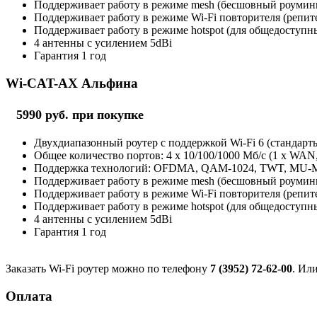
Поддерживает работу в режиме mesh (бесшовный роуминг 
Поддерживает работу в режиме Wi-Fi повторителя (репит
Поддерживает работу в режиме hotspot (для общедоступны
4 антенны с усилением 5dBi
Гарантия 1 год
Wi-CAT-AX Альфина
5990 руб. при покупке
Двухдиапазонный роутер с поддержкой Wi-Fi 6 (стандарты 
Общее количество портов: 4 х 10/100/1000 Мб/с (1 x WAN
Поддержка технологий: OFDMA, QAM-1024, TWT, MU
Поддерживает работу в режиме mesh (бесшовный роуминг 
Поддерживает работу в режиме Wi-Fi повторителя (репит
Поддерживает работу в режиме hotspot (для общедоступны
4 антенны с усилением 5dBi
Гарантия 1 год
Заказать Wi-Fi роутер можно по телефону
7 (3952) 72-62-00
. Ил
Оплата