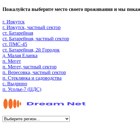
Пожалуйста выберите место своего проживания и мы пока
г. Иркутск
г. Иркутск, частный сектор
ст. Батарейная
ст. Батарейная, частный сектор
ст. ПМС-45
ст. Батарейная, 2й Городок
д. Малая Еланка
п. Мегет
п. Мегет, частный сектор
п. Вересовка, частный сектор
п. Стеклянка и садоводства
с. Выдрино
п. Усолье-7 (ЦДС)