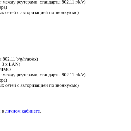
между роутерами, стандарты 802.11 r/k/v)
ера)
х сетей с авторизацией по звонку/смс)
802.11 b/g/n/ac/ax)
, 3 x LAN)
-MIMO
между роутерами, стандарты 802.11 r/k/v)
ера)
х сетей с авторизацией по звонку/смс)
и в
личном кабинете
.