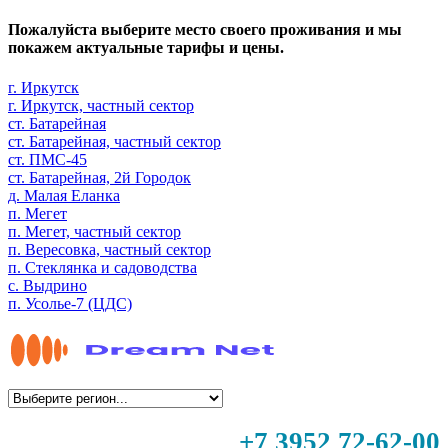
Пожалуйста выберите место своего проживания и мы
покажем актуальные тарифы и цены.
г. Иркутск
г. Иркутск, частный сектор
ст. Батарейная
ст. Батарейная, частный сектор
ст. ПМС-45
ст. Батарейная, 2й Городок
д. Малая Еланка
п. Мегет
п. Мегет, частный сектор
п. Вересовка, частный сектор
п. Стеклянка и садоводства
с. Выдрино
п. Усолье-7 (ЦДС)
+7 3952 72-62-00