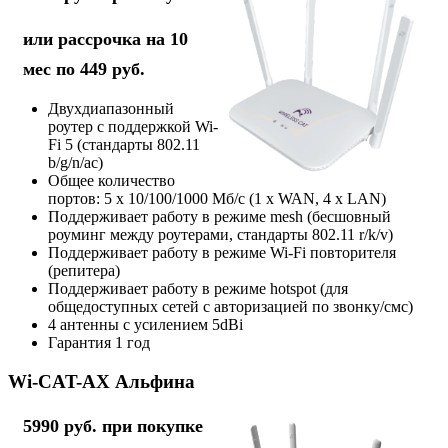
или рассрочка на 10
мес по 449 руб.
Двухдиапазонный
роутер с поддержкой Wi-
Fi 5 (стандарты 802.11
b/g/n/ac)
Общее количество
портов: 5 х 10/100/1000 Мб/с (1 x WAN, 4 x LAN)
Поддерживает работу в режиме mesh (бесшовный
роуминг между роутерами, стандарты 802.11 r/k/v)
Поддерживает работу в режиме Wi-Fi повторителя
(репитера)
Поддерживает работу в режиме hotspot (для
общедоступных сетей с авторизацией по звонку/смс)
4 антенны с усилением 5dBi
Гарантия 1 год
Wi-CAT-AX Альфина
5990 руб. при покупке