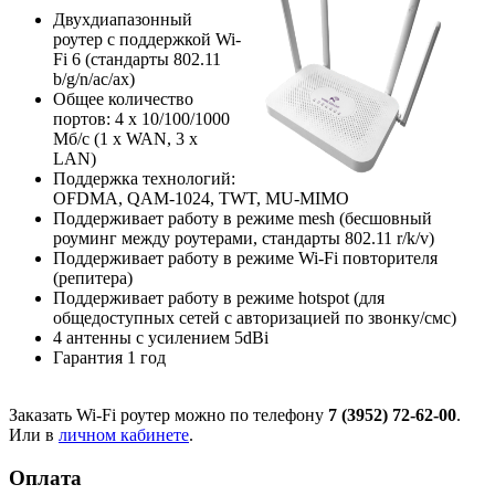
Двухдиапазонный
роутер с поддержкой Wi-
Fi 6 (стандарты 802.11
b/g/n/ac/ax)
Общее количество
портов: 4 х 10/100/1000
Мб/с (1 x WAN, 3 x
LAN)
Поддержка технологий:
OFDMA, QAM-1024, TWT, MU-MIMO
Поддерживает работу в режиме mesh (бесшовный
роуминг между роутерами, стандарты 802.11 r/k/v)
Поддерживает работу в режиме Wi-Fi повторителя
(репитера)
Поддерживает работу в режиме hotspot (для
общедоступных сетей с авторизацией по звонку/смс)
4 антенны с усилением 5dBi
Гарантия 1 год
Заказать Wi-Fi роутер можно по телефону
7 (3952) 72-62-00
.
Или в
личном кабинете
.
Оплата