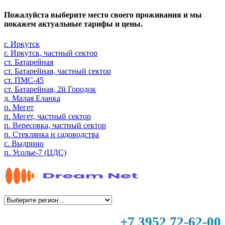
Пожалуйста выберите место своего проживания и мы
покажем актуальные тарифы и цены.
г. Иркутск
г. Иркутск, частный сектор
ст. Батарейная
ст. Батарейная, частный сектор
ст. ПМС-45
ст. Батарейная, 2й Городок
д. Малая Еланка
п. Мегет
п. Мегет, частный сектор
п. Вересовка, частный сектор
п. Стеклянка и садоводства
с. Выдрино
п. Усолье-7 (ЦДС)
+7 3952 72-62-00