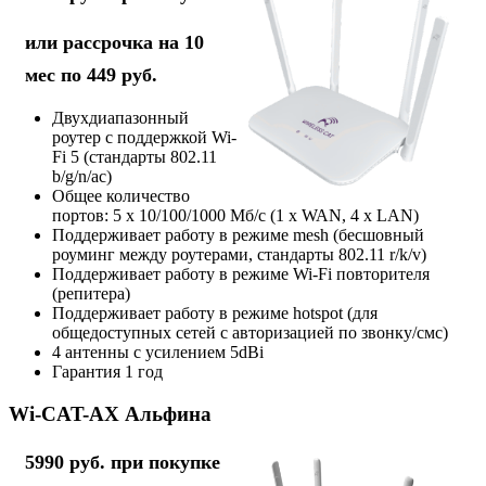
или рассрочка на 10
мес по 449 руб.
Двухдиапазонный
роутер с поддержкой Wi-
Fi 5 (стандарты 802.11
b/g/n/ac)
Общее количество
портов: 5 х 10/100/1000 Мб/с (1 x WAN, 4 x LAN)
Поддерживает работу в режиме mesh (бесшовный
роуминг между роутерами, стандарты 802.11 r/k/v)
Поддерживает работу в режиме Wi-Fi повторителя
(репитера)
Поддерживает работу в режиме hotspot (для
общедоступных сетей с авторизацией по звонку/смс)
4 антенны с усилением 5dBi
Гарантия 1 год
Wi-CAT-AX Альфина
5990 руб. при покупке