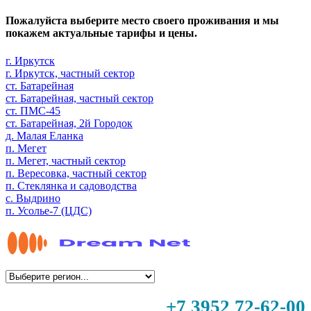
Пожалуйста выберите место своего проживания и мы
покажем актуальные тарифы и цены.
г. Иркутск
г. Иркутск, частный сектор
ст. Батарейная
ст. Батарейная, частный сектор
ст. ПМС-45
ст. Батарейная, 2й Городок
д. Малая Еланка
п. Мегет
п. Мегет, частный сектор
п. Вересовка, частный сектор
п. Стеклянка и садоводства
с. Выдрино
п. Усолье-7 (ЦДС)
+7 3952 72-62-00