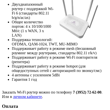
Двухдиапазонный
роутер с поддержкой Wi-
Fi 6 (стандарты 802.11
b/g/n/ac/ax)
Общее количество
портов: 4 х 10/100/1000
Мб/с (1 x WAN, 3 x
LAN)
Поддержка технологий:
OFDMA, QAM-1024, TWT, MU-MIMO
Поддерживает работу в режиме mesh (бесшовный
роуминг между роутерами, стандарты 802.11 r/k/v)
Поддерживает работу в режиме Wi-Fi повторителя
(репитера)
Поддерживает работу в режиме hotspot (для
общедоступных сетей с авторизацией по звонку/смс)
4 антенны с усилением 5dBi
Гарантия 1 год
Заказать Wi-Fi роутер можно по телефону
7 (3952) 72-62-00
.
Или в
личном кабинете
.
Оплата