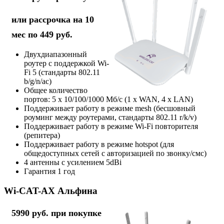
или рассрочка на 10
мес по 449 руб.
Двухдиапазонный
роутер с поддержкой Wi-
Fi 5 (стандарты 802.11
b/g/n/ac)
Общее количество
портов: 5 х 10/100/1000 Мб/с (1 x WAN, 4 x LAN)
Поддерживает работу в режиме mesh (бесшовный
роуминг между роутерами, стандарты 802.11 r/k/v)
Поддерживает работу в режиме Wi-Fi повторителя
(репитера)
Поддерживает работу в режиме hotspot (для
общедоступных сетей с авторизацией по звонку/смс)
4 антенны с усилением 5dBi
Гарантия 1 год
Wi-CAT-AX Альфина
5990 руб. при покупке