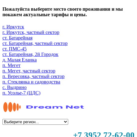
Пожалуйста выберите место своего проживания и мы
покажем актуальные тарифы и цены.
г. Иркутск
г. Иркутск, частный сектор
ст. Батарейная
ст. Батарейная, частный сектор
ст. ПМС-45
ст. Батарейная, 2й Городок
д. Малая Еланка
п. Мегет
п. Мегет, частный сектор
п. Вересовка, частный сектор
п. Стеклянка и садоводства
с. Выдрино
п. Усолье-7 (ЦДС)
+7 3952 72-62-00