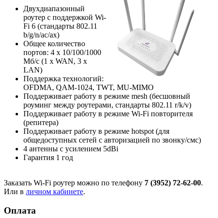
Двухдиапазонный
роутер с поддержкой Wi-
Fi 6 (стандарты 802.11
b/g/n/ac/ax)
Общее количество
портов: 4 х 10/100/1000
Мб/с (1 x WAN, 3 x
LAN)
Поддержка технологий:
OFDMA, QAM-1024, TWT, MU-MIMO
Поддерживает работу в режиме mesh (бесшовный
роуминг между роутерами, стандарты 802.11 r/k/v)
Поддерживает работу в режиме Wi-Fi повторителя
(репитера)
Поддерживает работу в режиме hotspot (для
общедоступных сетей с авторизацией по звонку/смс)
4 антенны с усилением 5dBi
Гарантия 1 год
Заказать Wi-Fi роутер можно по телефону
7 (3952) 72-62-00
.
Или в
личном кабинете
.
Оплата