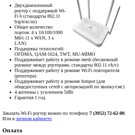
Двухдиапазонный
роутер с поддержкой Wi-
Fi 6 (стандарты 802.11
b/g/n/ac/ax)
Общее количество
портов: 4 х 10/100/1000
Мб/с (1 x WAN, 3 x
LAN)
Поддержка технологий:
OFDMA, QAM-1024, TWT, MU-MIMO
Поддерживает работу в режиме mesh (бесшовный
роуминг между роутерами, стандарты 802.11 r/k/v)
Поддерживает работу в режиме Wi-Fi повторителя
(репитера)
Поддерживает работу в режиме hotspot (для
общедоступных сетей с авторизацией по звонку/смс)
4 антенны с усилением 5dBi
Гарантия 1 год
Заказать Wi-Fi роутер можно по телефону
7 (3952) 72-62-00
.
Или в
личном кабинете
.
Оплата