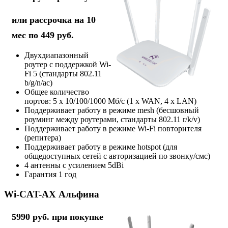
или рассрочка на 10
мес по 449 руб.
Двухдиапазонный
роутер с поддержкой Wi-
Fi 5 (стандарты 802.11
b/g/n/ac)
Общее количество
портов: 5 х 10/100/1000 Мб/с (1 x WAN, 4 x LAN)
Поддерживает работу в режиме mesh (бесшовный
роуминг между роутерами, стандарты 802.11 r/k/v)
Поддерживает работу в режиме Wi-Fi повторителя
(репитера)
Поддерживает работу в режиме hotspot (для
общедоступных сетей с авторизацией по звонку/смс)
4 антенны с усилением 5dBi
Гарантия 1 год
Wi-CAT-AX Альфина
5990 руб. при покупке