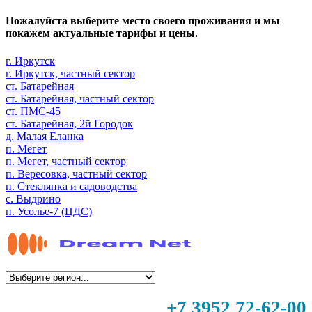
Пожалуйста выберите место своего проживания и мы
покажем актуальные тарифы и цены.
г. Иркутск
г. Иркутск, частный сектор
ст. Батарейная
ст. Батарейная, частный сектор
ст. ПМС-45
ст. Батарейная, 2й Городок
д. Малая Еланка
п. Мегет
п. Мегет, частный сектор
п. Вересовка, частный сектор
п. Стеклянка и садоводства
с. Выдрино
п. Усолье-7 (ЦДС)
+7 3952 72-62-00