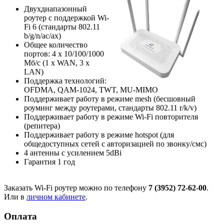
Двухдиапазонный
роутер с поддержкой Wi-
Fi 6 (стандарты 802.11
b/g/n/ac/ax)
Общее количество
портов: 4 х 10/100/1000
Мб/с (1 x WAN, 3 x
LAN)
Поддержка технологий:
OFDMA, QAM-1024, TWT, MU-MIMO
Поддерживает работу в режиме mesh (бесшовный
роуминг между роутерами, стандарты 802.11 r/k/v)
Поддерживает работу в режиме Wi-Fi повторителя
(репитера)
Поддерживает работу в режиме hotspot (для
общедоступных сетей с авторизацией по звонку/смс)
4 антенны с усилением 5dBi
Гарантия 1 год
Заказать Wi-Fi роутер можно по телефону
7 (3952) 72-62-00
.
Или в
личном кабинете
.
Оплата