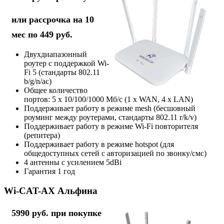
или рассрочка на 10
мес по 449 руб.
Двухдиапазонный
роутер с поддержкой Wi-
Fi 5 (стандарты 802.11
b/g/n/ac)
Общее количество
портов: 5 х 10/100/1000 Мб/с (1 x WAN, 4 x LAN)
Поддерживает работу в режиме mesh (бесшовный
роуминг между роутерами, стандарты 802.11 r/k/v)
Поддерживает работу в режиме Wi-Fi повторителя
(репитера)
Поддерживает работу в режиме hotspot (для
общедоступных сетей с авторизацией по звонку/смс)
4 антенны с усилением 5dBi
Гарантия 1 год
Wi-CAT-AX Альфина
5990 руб. при покупке