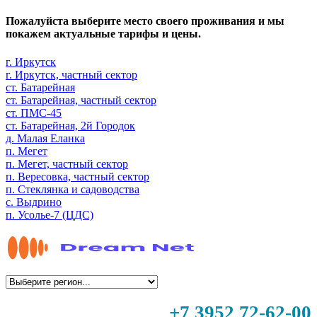
Пожалуйста выберите место своего проживания и мы
покажем актуальные тарифы и цены.
г. Иркутск
г. Иркутск, частный сектор
ст. Батарейная
ст. Батарейная, частный сектор
ст. ПМС-45
ст. Батарейная, 2й Городок
д. Малая Еланка
п. Мегет
п. Мегет, частный сектор
п. Вересовка, частный сектор
п. Стеклянка и садоводства
с. Выдрино
п. Усолье-7 (ЦДС)
+7 3952 72-62-00