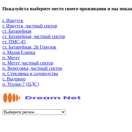
Пожалуйста выберите место своего проживания и мы пока
г. Иркутск
г. Иркутск, частный сектор
ст. Батарейная
ст. Батарейная, частный сектор
ст. ПМС-45
ст. Батарейная, 2й Городок
д. Малая Еланка
п. Мегет
п. Мегет, частный сектор
п. Вересовка, частный сектор
п. Стеклянка и садоводства
с. Выдрино
п. Усолье-7 (ЦДС)