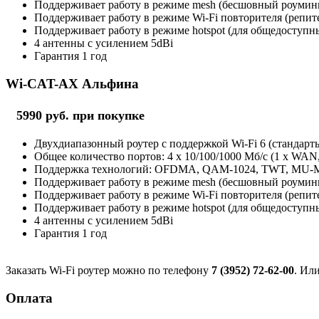
Поддерживает работу в режиме mesh (бесшовный роуминг 
Поддерживает работу в режиме Wi-Fi повторителя (репит
Поддерживает работу в режиме hotspot (для общедоступны
4 антенны с усилением 5dBi
Гарантия 1 год
Wi-CAT-AX Альфина
5990 руб. при покупке
Двухдиапазонный роутер с поддержкой Wi-Fi 6 (стандарты 
Общее количество портов: 4 х 10/100/1000 Мб/с (1 x WAN
Поддержка технологий: OFDMA, QAM-1024, TWT, MU
Поддерживает работу в режиме mesh (бесшовный роуминг 
Поддерживает работу в режиме Wi-Fi повторителя (репит
Поддерживает работу в режиме hotspot (для общедоступны
4 антенны с усилением 5dBi
Гарантия 1 год
Заказать Wi-Fi роутер можно по телефону
7 (3952) 72-62-00
. Ил
Оплата