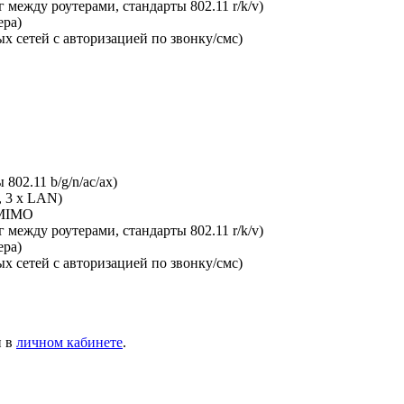
между роутерами, стандарты 802.11 r/k/v)
ера)
х сетей с авторизацией по звонку/смс)
802.11 b/g/n/ac/ax)
, 3 x LAN)
-MIMO
между роутерами, стандарты 802.11 r/k/v)
ера)
х сетей с авторизацией по звонку/смс)
и в
личном кабинете
.