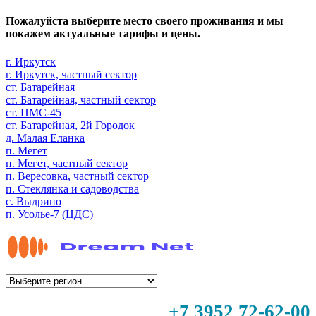
Пожалуйста выберите место своего проживания и мы
покажем актуальные тарифы и цены.
г. Иркутск
г. Иркутск, частный сектор
ст. Батарейная
ст. Батарейная, частный сектор
ст. ПМС-45
ст. Батарейная, 2й Городок
д. Малая Еланка
п. Мегет
п. Мегет, частный сектор
п. Вересовка, частный сектор
п. Стеклянка и садоводства
с. Выдрино
п. Усолье-7 (ЦДС)
+7 3952 72-62-00