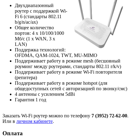
Двухдиапазонный
роутер с поддержкой Wi-
Fi 6 (стандарты 802.11
b/g/n/ac/ax)
Общее количество
портов: 4 х 10/100/1000
Мб/с (1 x WAN, 3 x
LAN)
Поддержка технологий:
OFDMA, QAM-1024, TWT, MU-MIMO
Поддерживает работу в режиме mesh (бесшовный
роуминг между роутерами, стандарты 802.11 r/k/v)
Поддерживает работу в режиме Wi-Fi повторителя
(репитера)
Поддерживает работу в режиме hotspot (для
общедоступных сетей с авторизацией по звонку/смс)
4 антенны с усилением 5dBi
Гарантия 1 год
Заказать Wi-Fi роутер можно по телефону
7 (3952) 72-62-00
.
Или в
личном кабинете
.
Оплата