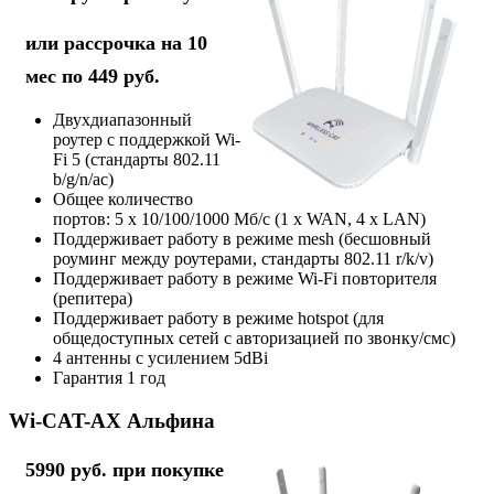
или рассрочка на 10
мес по 449 руб.
Двухдиапазонный
роутер с поддержкой Wi-
Fi 5 (стандарты 802.11
b/g/n/ac)
Общее количество
портов: 5 х 10/100/1000 Мб/с (1 x WAN, 4 x LAN)
Поддерживает работу в режиме mesh (бесшовный
роуминг между роутерами, стандарты 802.11 r/k/v)
Поддерживает работу в режиме Wi-Fi повторителя
(репитера)
Поддерживает работу в режиме hotspot (для
общедоступных сетей с авторизацией по звонку/смс)
4 антенны с усилением 5dBi
Гарантия 1 год
Wi-CAT-AX Альфина
5990 руб. при покупке