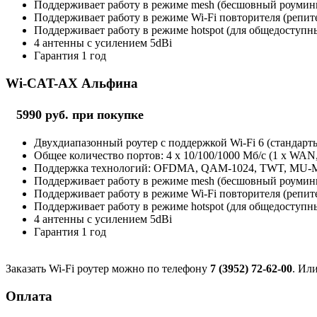
Поддерживает работу в режиме mesh (бесшовный роуминг 
Поддерживает работу в режиме Wi-Fi повторителя (репит
Поддерживает работу в режиме hotspot (для общедоступны
4 антенны с усилением 5dBi
Гарантия 1 год
Wi-CAT-AX Альфина
5990 руб. при покупке
Двухдиапазонный роутер с поддержкой Wi-Fi 6 (стандарты 
Общее количество портов: 4 х 10/100/1000 Мб/с (1 x WAN
Поддержка технологий: OFDMA, QAM-1024, TWT, MU
Поддерживает работу в режиме mesh (бесшовный роуминг 
Поддерживает работу в режиме Wi-Fi повторителя (репит
Поддерживает работу в режиме hotspot (для общедоступны
4 антенны с усилением 5dBi
Гарантия 1 год
Заказать Wi-Fi роутер можно по телефону
7 (3952) 72-62-00
. Ил
Оплата