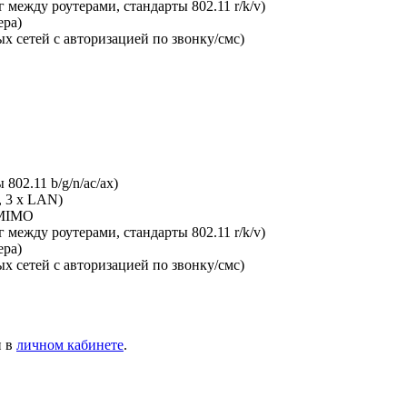
между роутерами, стандарты 802.11 r/k/v)
ера)
х сетей с авторизацией по звонку/смс)
802.11 b/g/n/ac/ax)
, 3 x LAN)
-MIMO
между роутерами, стандарты 802.11 r/k/v)
ера)
х сетей с авторизацией по звонку/смс)
и в
личном кабинете
.