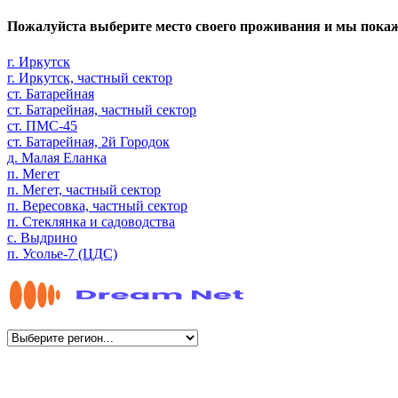
Пожалуйста выберите место своего проживания и мы пока
г. Иркутск
г. Иркутск, частный сектор
ст. Батарейная
ст. Батарейная, частный сектор
ст. ПМС-45
ст. Батарейная, 2й Городок
д. Малая Еланка
п. Мегет
п. Мегет, частный сектор
п. Вересовка, частный сектор
п. Стеклянка и садоводства
с. Выдрино
п. Усолье-7 (ЦДС)