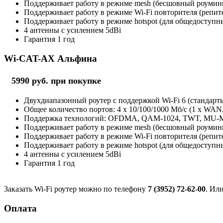
Поддерживает работу в режиме mesh (бесшовный роуминг 
Поддерживает работу в режиме Wi-Fi повторителя (репит
Поддерживает работу в режиме hotspot (для общедоступны
4 антенны с усилением 5dBi
Гарантия 1 год
Wi-CAT-AX Альфина
5990 руб. при покупке
Двухдиапазонный роутер с поддержкой Wi-Fi 6 (стандарты 
Общее количество портов: 4 х 10/100/1000 Мб/с (1 x WAN
Поддержка технологий: OFDMA, QAM-1024, TWT, MU
Поддерживает работу в режиме mesh (бесшовный роуминг 
Поддерживает работу в режиме Wi-Fi повторителя (репит
Поддерживает работу в режиме hotspot (для общедоступны
4 антенны с усилением 5dBi
Гарантия 1 год
Заказать Wi-Fi роутер можно по телефону
7 (3952) 72-62-00
. Ил
Оплата