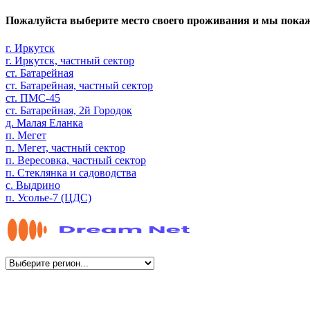
Пожалуйста выберите место своего проживания и мы пока
г. Иркутск
г. Иркутск, частный сектор
ст. Батарейная
ст. Батарейная, частный сектор
ст. ПМС-45
ст. Батарейная, 2й Городок
д. Малая Еланка
п. Мегет
п. Мегет, частный сектор
п. Вересовка, частный сектор
п. Стеклянка и садоводства
с. Выдрино
п. Усолье-7 (ЦДС)