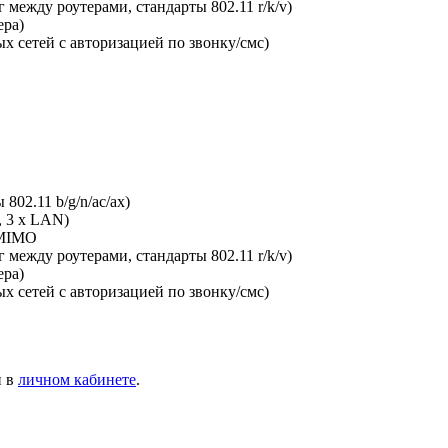
между роутерами, стандарты 802.11 r/k/v)
ера)
х сетей с авторизацией по звонку/смс)
802.11 b/g/n/ac/ax)
, 3 x LAN)
-MIMO
между роутерами, стандарты 802.11 r/k/v)
ера)
х сетей с авторизацией по звонку/смс)
и в
личном кабинете
.