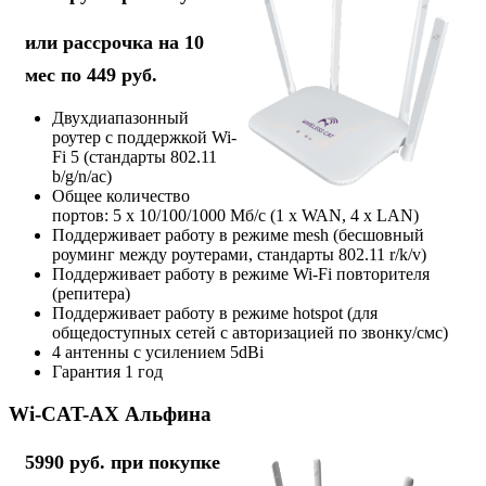
или рассрочка на 10
мес по 449 руб.
Двухдиапазонный
роутер с поддержкой Wi-
Fi 5 (стандарты 802.11
b/g/n/ac)
Общее количество
портов: 5 х 10/100/1000 Мб/с (1 x WAN, 4 x LAN)
Поддерживает работу в режиме mesh (бесшовный
роуминг между роутерами, стандарты 802.11 r/k/v)
Поддерживает работу в режиме Wi-Fi повторителя
(репитера)
Поддерживает работу в режиме hotspot (для
общедоступных сетей с авторизацией по звонку/смс)
4 антенны с усилением 5dBi
Гарантия 1 год
Wi-CAT-AX Альфина
5990 руб. при покупке