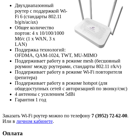
Двухдиапазонный
роутер с поддержкой Wi-
Fi 6 (стандарты 802.11
b/g/n/ac/ax)
Общее количество
портов: 4 х 10/100/1000
Мб/с (1 x WAN, 3 x
LAN)
Поддержка технологий:
OFDMA, QAM-1024, TWT, MU-MIMO
Поддерживает работу в режиме mesh (бесшовный
роуминг между роутерами, стандарты 802.11 r/k/v)
Поддерживает работу в режиме Wi-Fi повторителя
(репитера)
Поддерживает работу в режиме hotspot (для
общедоступных сетей с авторизацией по звонку/смс)
4 антенны с усилением 5dBi
Гарантия 1 год
Заказать Wi-Fi роутер можно по телефону
7 (3952) 72-62-00
.
Или в
личном кабинете
.
Оплата