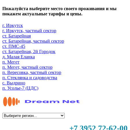
Пожалуйста выберите место своего проживания и мы
покажем актуальные тарифы и цены.
г. Иркутск
г. Иркутск, частный сектор
ст. Батарейная
ст. Батарейная, частный сектор
ст. ПМС-45
ст. Батарейная, 2й Городок
д. Малая Еланка
п. Мегет
п. Мегет, частный сектор
п. Вересовка, частный сектор
п. Стеклянка и садоводства
с. Выдрино
п. Усолье-7 (ЦДС)
+7 3952 72-62-00