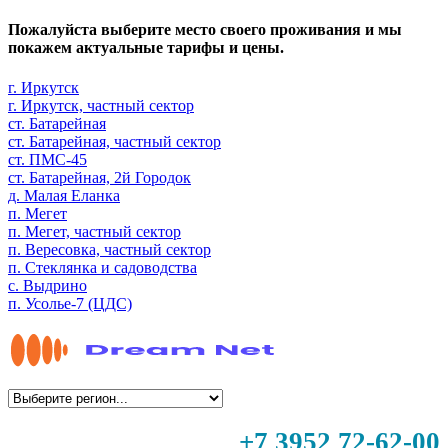
Пожалуйста выберите место своего проживания и мы
покажем актуальные тарифы и цены.
г. Иркутск
г. Иркутск, частный сектор
ст. Батарейная
ст. Батарейная, частный сектор
ст. ПМС-45
ст. Батарейная, 2й Городок
д. Малая Еланка
п. Мегет
п. Мегет, частный сектор
п. Вересовка, частный сектор
п. Стеклянка и садоводства
с. Выдрино
п. Усолье-7 (ЦДС)
+7 3952 72-62-00