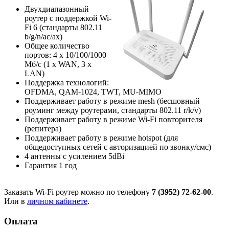
Двухдиапазонный
роутер с поддержкой Wi-
Fi 6 (стандарты 802.11
b/g/n/ac/ax)
Общее количество
портов: 4 х 10/100/1000
Мб/с (1 x WAN, 3 x
LAN)
Поддержка технологий:
OFDMA, QAM-1024, TWT, MU-MIMO
Поддерживает работу в режиме mesh (бесшовный
роуминг между роутерами, стандарты 802.11 r/k/v)
Поддерживает работу в режиме Wi-Fi повторителя
(репитера)
Поддерживает работу в режиме hotspot (для
общедоступных сетей с авторизацией по звонку/смс)
4 антенны с усилением 5dBi
Гарантия 1 год
Заказать Wi-Fi роутер можно по телефону
7 (3952) 72-62-00
.
Или в
личном кабинете
.
Оплата