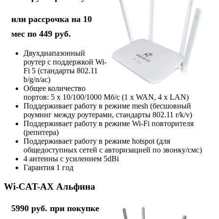
или рассрочка на 10
мес по 449 руб.
Двухдиапазонный
роутер с поддержкой Wi-
Fi 5 (стандарты 802.11
b/g/n/ac)
Общее количество
портов: 5 х 10/100/1000 Мб/с (1 x WAN, 4 x LAN)
Поддерживает работу в режиме mesh (бесшовный
роуминг между роутерами, стандарты 802.11 r/k/v)
Поддерживает работу в режиме Wi-Fi повторителя
(репитера)
Поддерживает работу в режиме hotspot (для
общедоступных сетей с авторизацией по звонку/смс)
4 антенны с усилением 5dBi
Гарантия 1 год
Wi-CAT-AX Альфина
5990 руб. при покупке