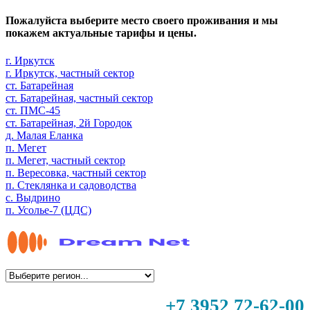
Пожалуйста выберите место своего проживания и мы
покажем актуальные тарифы и цены.
г. Иркутск
г. Иркутск, частный сектор
ст. Батарейная
ст. Батарейная, частный сектор
ст. ПМС-45
ст. Батарейная, 2й Городок
д. Малая Еланка
п. Мегет
п. Мегет, частный сектор
п. Вересовка, частный сектор
п. Стеклянка и садоводства
с. Выдрино
п. Усолье-7 (ЦДС)
+7 3952 72-62-00