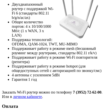
Двухдиапазонный
роутер с поддержкой Wi-
Fi 6 (стандарты 802.11
b/g/n/ac/ax)
Общее количество
портов: 4 х 10/100/1000
Мб/с (1 x WAN, 3 x
LAN)
Поддержка технологий:
OFDMA, QAM-1024, TWT, MU-MIMO
Поддерживает работу в режиме mesh (бесшовный
роуминг между роутерами, стандарты 802.11 r/k/v)
Поддерживает работу в режиме Wi-Fi повторителя
(репитера)
Поддерживает работу в режиме hotspot (для
общедоступных сетей с авторизацией по звонку/смс)
4 антенны с усилением 5dBi
Гарантия 1 год
Заказать Wi-Fi роутер можно по телефону
7 (3952) 72-62-00
.
Или в
личном кабинете
.
Оплата