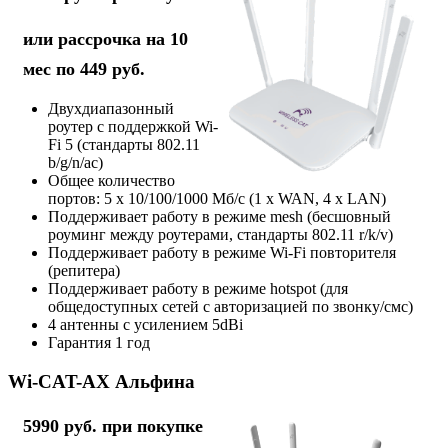
или рассрочка на 10
мес по 449 руб.
Двухдиапазонный
роутер с поддержкой Wi-
Fi 5 (стандарты 802.11
b/g/n/ac)
Общее количество
портов: 5 х 10/100/1000 Мб/с (1 x WAN, 4 x LAN)
Поддерживает работу в режиме mesh (бесшовный
роуминг между роутерами, стандарты 802.11 r/k/v)
Поддерживает работу в режиме Wi-Fi повторителя
(репитера)
Поддерживает работу в режиме hotspot (для
общедоступных сетей с авторизацией по звонку/смс)
4 антенны с усилением 5dBi
Гарантия 1 год
Wi-CAT-AX Альфина
5990 руб. при покупке