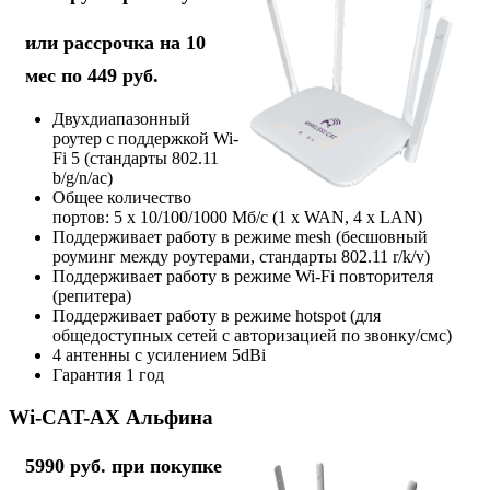
или рассрочка на 10
мес по 449 руб.
Двухдиапазонный
роутер с поддержкой Wi-
Fi 5 (стандарты 802.11
b/g/n/ac)
Общее количество
портов: 5 х 10/100/1000 Мб/с (1 x WAN, 4 x LAN)
Поддерживает работу в режиме mesh (бесшовный
роуминг между роутерами, стандарты 802.11 r/k/v)
Поддерживает работу в режиме Wi-Fi повторителя
(репитера)
Поддерживает работу в режиме hotspot (для
общедоступных сетей с авторизацией по звонку/смс)
4 антенны с усилением 5dBi
Гарантия 1 год
Wi-CAT-AX Альфина
5990 руб. при покупке