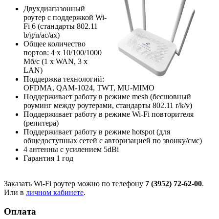
Двухдиапазонный
роутер с поддержкой Wi-
Fi 6 (стандарты 802.11
b/g/n/ac/ax)
Общее количество
портов: 4 х 10/100/1000
Мб/с (1 x WAN, 3 x
LAN)
Поддержка технологий:
OFDMA, QAM-1024, TWT, MU-MIMO
Поддерживает работу в режиме mesh (бесшовный
роуминг между роутерами, стандарты 802.11 r/k/v)
Поддерживает работу в режиме Wi-Fi повторителя
(репитера)
Поддерживает работу в режиме hotspot (для
общедоступных сетей с авторизацией по звонку/смс)
4 антенны с усилением 5dBi
Гарантия 1 год
Заказать Wi-Fi роутер можно по телефону
7 (3952) 72-62-00
.
Или в
личном кабинете
.
Оплата