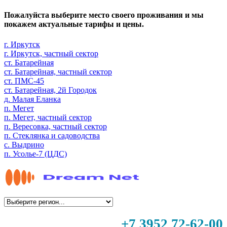
Пожалуйста выберите место своего проживания и мы
покажем актуальные тарифы и цены.
г. Иркутск
г. Иркутск, частный сектор
ст. Батарейная
ст. Батарейная, частный сектор
ст. ПМС-45
ст. Батарейная, 2й Городок
д. Малая Еланка
п. Мегет
п. Мегет, частный сектор
п. Вересовка, частный сектор
п. Стеклянка и садоводства
с. Выдрино
п. Усолье-7 (ЦДС)
+7 3952 72-62-00