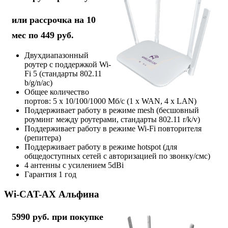
или рассрочка на 10
мес по 449 руб.
Двухдиапазонный
роутер с поддержкой Wi-
Fi 5 (стандарты 802.11
b/g/n/ac)
Общее количество
портов: 5 х 10/100/1000 Мб/с (1 x WAN, 4 x LAN)
Поддерживает работу в режиме mesh (бесшовный
роуминг между роутерами, стандарты 802.11 r/k/v)
Поддерживает работу в режиме Wi-Fi повторителя
(репитера)
Поддерживает работу в режиме hotspot (для
общедоступных сетей с авторизацией по звонку/смс)
4 антенны с усилением 5dBi
Гарантия 1 год
Wi-CAT-AX Альфина
5990 руб. при покупке