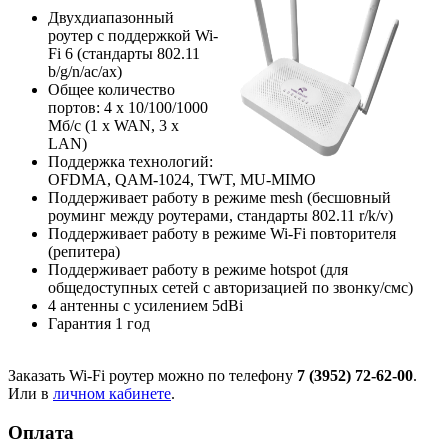
Двухдиапазонный
роутер с поддержкой Wi-
Fi 6 (стандарты 802.11
b/g/n/ac/ax)
Общее количество
портов: 4 х 10/100/1000
Мб/с (1 x WAN, 3 x
LAN)
Поддержка технологий:
OFDMA, QAM-1024, TWT, MU-MIMO
Поддерживает работу в режиме mesh (бесшовный
роуминг между роутерами, стандарты 802.11 r/k/v)
Поддерживает работу в режиме Wi-Fi повторителя
(репитера)
Поддерживает работу в режиме hotspot (для
общедоступных сетей с авторизацией по звонку/смс)
4 антенны с усилением 5dBi
Гарантия 1 год
Заказать Wi-Fi роутер можно по телефону
7 (3952) 72-62-00
.
Или в
личном кабинете
.
Оплата