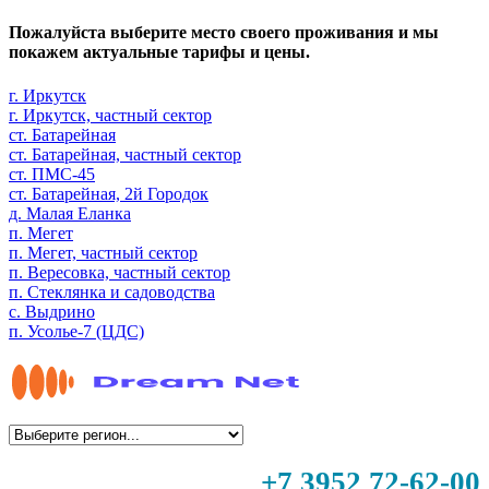
Пожалуйста выберите место своего проживания и мы
покажем актуальные тарифы и цены.
г. Иркутск
г. Иркутск, частный сектор
ст. Батарейная
ст. Батарейная, частный сектор
ст. ПМС-45
ст. Батарейная, 2й Городок
д. Малая Еланка
п. Мегет
п. Мегет, частный сектор
п. Вересовка, частный сектор
п. Стеклянка и садоводства
с. Выдрино
п. Усолье-7 (ЦДС)
+7 3952 72-62-00