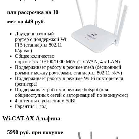
или рассрочка на 10
мес по 449 руб.
Двухдиапазонный
роутер с поддержкой Wi-
Fi 5 (стандарты 802.11
b/g/n/ac)
Общее количество
портов: 5 х 10/100/1000 Мб/с (1 x WAN, 4 x LAN)
Поддерживает работу в режиме mesh (бесшовный
роуминг между роутерами, стандарты 802.11 r/k/v)
Поддерживает работу в режиме Wi-Fi повторителя
(репитера)
Поддерживает работу в режиме hotspot (для
общедоступных сетей с авторизацией по звонку/смс)
4 антенны с усилением 5dBi
Гарантия 1 год
Wi-CAT-AX Альфина
5990 руб. при покупке