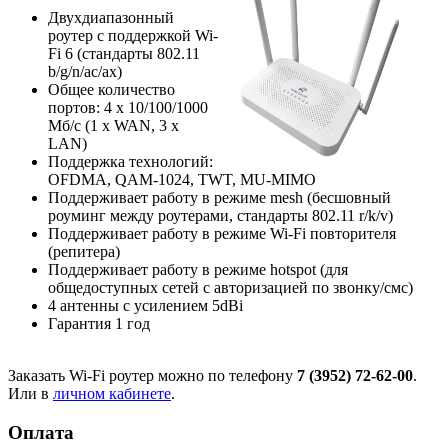
Двухдиапазонный
роутер с поддержкой Wi-
Fi 6 (стандарты 802.11
b/g/n/ac/ax)
Общее количество
портов: 4 х 10/100/1000
Мб/с (1 x WAN, 3 x
LAN)
Поддержка технологий:
OFDMA, QAM-1024, TWT, MU-MIMO
Поддерживает работу в режиме mesh (бесшовный
роуминг между роутерами, стандарты 802.11 r/k/v)
Поддерживает работу в режиме Wi-Fi повторителя
(репитера)
Поддерживает работу в режиме hotspot (для
общедоступных сетей с авторизацией по звонку/смс)
4 антенны с усилением 5dBi
Гарантия 1 год
Заказать Wi-Fi роутер можно по телефону
7 (3952) 72-62-00
.
Или в
личном кабинете
.
Оплата