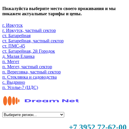
Пожалуйста выберите место своего проживания и мы
покажем актуальные тарифы и цены.
г. Иркутск
г. Иркутск, частный сектор
ст. Батарейная
ст. Батарейная, частный сектор
ст. ПМС-45
ст. Батарейная, 2й Городок
д. Малая Еланка
п. Мегет
п. Мегет, частный сектор
п. Вересовка, частный сектор
п. Стеклянка и садоводства
с. Выдрино
п. Усолье-7 (ЦДС)
+7 3952 72-62-00