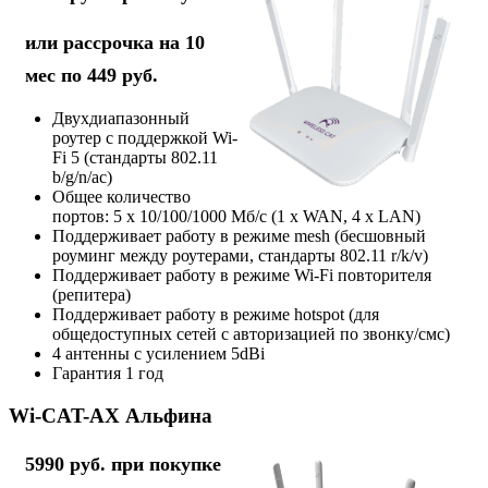
или рассрочка на 10
мес по 449 руб.
Двухдиапазонный
роутер с поддержкой Wi-
Fi 5 (стандарты 802.11
b/g/n/ac)
Общее количество
портов: 5 х 10/100/1000 Мб/с (1 x WAN, 4 x LAN)
Поддерживает работу в режиме mesh (бесшовный
роуминг между роутерами, стандарты 802.11 r/k/v)
Поддерживает работу в режиме Wi-Fi повторителя
(репитера)
Поддерживает работу в режиме hotspot (для
общедоступных сетей с авторизацией по звонку/смс)
4 антенны с усилением 5dBi
Гарантия 1 год
Wi-CAT-AX Альфина
5990 руб. при покупке