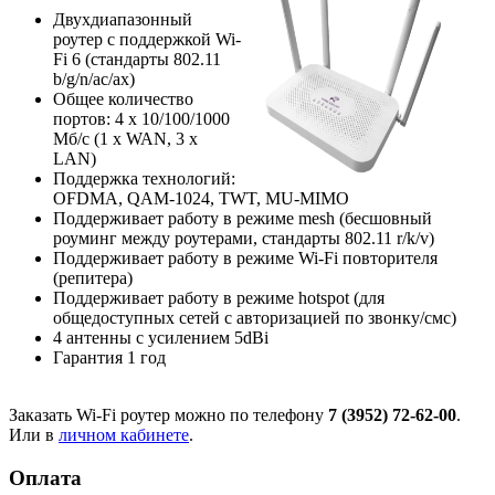
Двухдиапазонный
роутер с поддержкой Wi-
Fi 6 (стандарты 802.11
b/g/n/ac/ax)
Общее количество
портов: 4 х 10/100/1000
Мб/с (1 x WAN, 3 x
LAN)
Поддержка технологий:
OFDMA, QAM-1024, TWT, MU-MIMO
Поддерживает работу в режиме mesh (бесшовный
роуминг между роутерами, стандарты 802.11 r/k/v)
Поддерживает работу в режиме Wi-Fi повторителя
(репитера)
Поддерживает работу в режиме hotspot (для
общедоступных сетей с авторизацией по звонку/смс)
4 антенны с усилением 5dBi
Гарантия 1 год
Заказать Wi-Fi роутер можно по телефону
7 (3952) 72-62-00
.
Или в
личном кабинете
.
Оплата