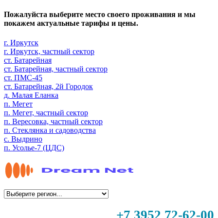
Пожалуйста выберите место своего проживания и мы
покажем актуальные тарифы и цены.
г. Иркутск
г. Иркутск, частный сектор
ст. Батарейная
ст. Батарейная, частный сектор
ст. ПМС-45
ст. Батарейная, 2й Городок
д. Малая Еланка
п. Мегет
п. Мегет, частный сектор
п. Вересовка, частный сектор
п. Стеклянка и садоводства
с. Выдрино
п. Усолье-7 (ЦДС)
+7 3952 72-62-00