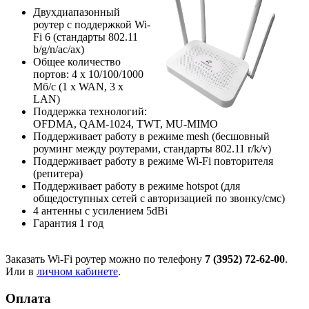
Двухдиапазонный
роутер с поддержкой Wi-
Fi 6 (стандарты 802.11
b/g/n/ac/ax)
Общее количество
портов: 4 х 10/100/1000
Мб/с (1 x WAN, 3 x
LAN)
Поддержка технологий:
OFDMA, QAM-1024, TWT, MU-MIMO
Поддерживает работу в режиме mesh (бесшовный
роуминг между роутерами, стандарты 802.11 r/k/v)
Поддерживает работу в режиме Wi-Fi повторителя
(репитера)
Поддерживает работу в режиме hotspot (для
общедоступных сетей с авторизацией по звонку/смс)
4 антенны с усилением 5dBi
Гарантия 1 год
Заказать Wi-Fi роутер можно по телефону
7 (3952) 72-62-00
.
Или в
личном кабинете
.
Оплата