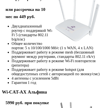
или рассрочка на 10
мес по 449 руб.
Двухдиапазонный
роутер с поддержкой Wi-
Fi 5 (стандарты 802.11
b/g/n/ac)
Общее количество
портов: 5 х 10/100/1000 Мб/с (1 x WAN, 4 x LAN)
Поддерживает работу в режиме mesh (бесшовный
роуминг между роутерами, стандарты 802.11 r/k/v)
Поддерживает работу в режиме Wi-Fi повторителя
(репитера)
Поддерживает работу в режиме hotspot (для
общедоступных сетей с авторизацией по звонку/смс)
4 антенны с усилением 5dBi
Гарантия 1 год
Wi-CAT-AX Альфина
5990 руб. при покупке