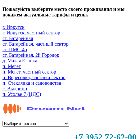
Пожалуйста выберите место своего проживания и мы
покажем актуальные тарифы и цены.
г. Иркутск
г. Иркутск, частный сектор
ст. Батарейная
ст. Батарейная, частный сектор
ст. ПМС-45
ст. Батарейная, 2й Городок
д. Малая Еланка
п. Мегет
п. Мегет, частный сектор
п. Вересовка, частный сектор
п. Стеклянка и садоводства
с. Выдрино
п. Усолье-7 (ЦДС)
+7 3952 72-62-00