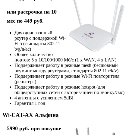
или рассрочка на 10
мес по 449 руб.
Двухдиапазонный
роутер с поддержкой Wi-
Fi 5 (стандарты 802.11
b/g/n/ac)
Общее количество
портов: 5 х 10/100/1000 Мб/с (1 x WAN, 4 x LAN)
Поддерживает работу в режиме mesh (бесшовный
роуминг между роутерами, стандарты 802.11 r/k/v)
Поддерживает работу в режиме Wi-Fi повторителя
(репитера)
Поддерживает работу в режиме hotspot (для
общедоступных сетей с авторизацией по звонку/смс)
4 антенны с усилением 5dBi
Гарантия 1 год
Wi-CAT-AX Альфина
5990 руб. при покупке