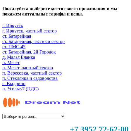
Пожалуйста выберите место своего проживания и мы
покажем актуальные тарифы и цены.
г. Иркутск
г. Иркутск, частный сектор
ст. Батарейная
ст. Батарейная, частный сектор
ст. ПМС-45
ст. Батарейная, 2й Городок
д. Малая Еланка
п. Мегет
п. Мегет, частный сектор
п. Вересовка, частный сектор
п. Стеклянка и садоводства
с. Выдрино
п. Усолье-7 (ЦДС)
+7 3952 72-62-00