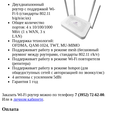
Двухдиапазонный
роутер с поддержкой Wi-
Fi 6 (стандарты 802.11
b/g/n/ac/ax)
Общее количество
портов: 4 х 10/100/1000
Мб/с (1 x WAN, 3 x
LAN)
Поддержка технологий:
OFDMA, QAM-1024, TWT, MU-MIMO
Поддерживает работу в режиме mesh (бесшовный
роуминг между роутерами, стандарты 802.11 r/k/v)
Поддерживает работу в режиме Wi-Fi повторителя
(репитера)
Поддерживает работу в режиме hotspot (для
общедоступных сетей с авторизацией по звонку/смс)
4 антенны с усилением 5dBi
Гарантия 1 год
Заказать Wi-Fi роутер можно по телефону
7 (3952) 72-62-00
.
Или в
личном кабинете
.
Оплата