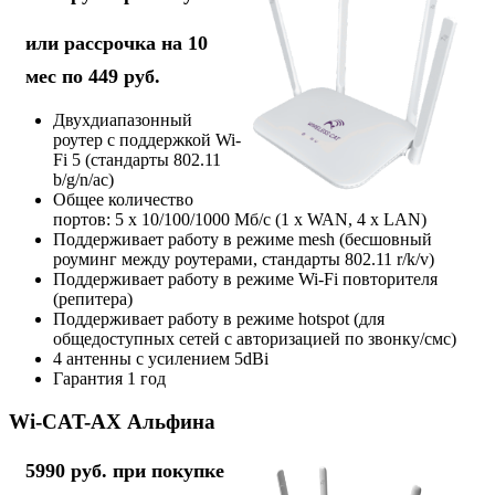
или рассрочка на 10
мес по 449 руб.
Двухдиапазонный
роутер с поддержкой Wi-
Fi 5 (стандарты 802.11
b/g/n/ac)
Общее количество
портов: 5 х 10/100/1000 Мб/с (1 x WAN, 4 x LAN)
Поддерживает работу в режиме mesh (бесшовный
роуминг между роутерами, стандарты 802.11 r/k/v)
Поддерживает работу в режиме Wi-Fi повторителя
(репитера)
Поддерживает работу в режиме hotspot (для
общедоступных сетей с авторизацией по звонку/смс)
4 антенны с усилением 5dBi
Гарантия 1 год
Wi-CAT-AX Альфина
5990 руб. при покупке