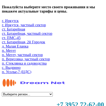
Пожалуйста выберите место своего проживания и мы
покажем актуальные тарифы и цены.
г. Иркутск
г. Иркутск, частный сектор
ст. Батарейная
ст. Батарейная, частный сектор
ст. ПМС-45
ст. Батарейная, 2й Городок
д. Малая Еланка
п. Мегет
п. Мегет, частный сектор
п. Вересовка, частный сектор
п. Стеклянка и садоводства
с. Выдрино
п. Усолье-7 (ЦДС)
+7 3952 72-62-00