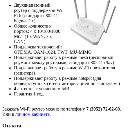
Двухдиапазонный
роутер с поддержкой Wi-
Fi 6 (стандарты 802.11
b/g/n/ac/ax)
Общее количество
портов: 4 х 10/100/1000
Мб/с (1 x WAN, 3 x
LAN)
Поддержка технологий:
OFDMA, QAM-1024, TWT, MU-MIMO
Поддерживает работу в режиме mesh (бесшовный
роуминг между роутерами, стандарты 802.11 r/k/v)
Поддерживает работу в режиме Wi-Fi повторителя
(репитера)
Поддерживает работу в режиме hotspot (для
общедоступных сетей с авторизацией по звонку/смс)
4 антенны с усилением 5dBi
Гарантия 1 год
Заказать Wi-Fi роутер можно по телефону
7 (3952) 72-62-00
.
Или в
личном кабинете
.
Оплата