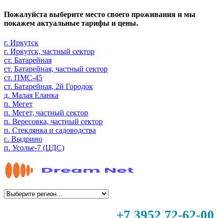
Пожалуйста выберите место своего проживания и мы
покажем актуальные тарифы и цены.
г. Иркутск
г. Иркутск, частный сектор
ст. Батарейная
ст. Батарейная, частный сектор
ст. ПМС-45
ст. Батарейная, 2й Городок
д. Малая Еланка
п. Мегет
п. Мегет, частный сектор
п. Вересовка, частный сектор
п. Стеклянка и садоводства
с. Выдрино
п. Усолье-7 (ЦДС)
+7 3952 72-62-00