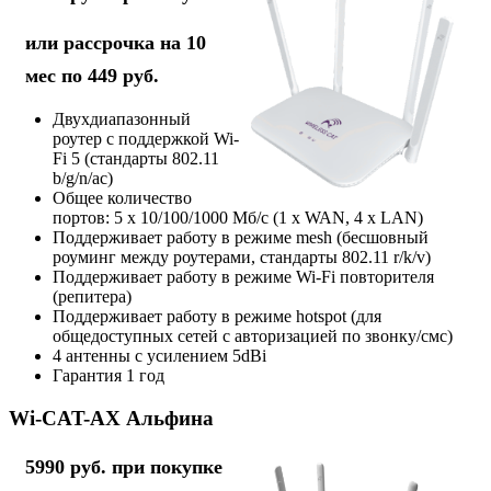
или рассрочка на 10
мес по 449 руб.
Двухдиапазонный
роутер с поддержкой Wi-
Fi 5 (стандарты 802.11
b/g/n/ac)
Общее количество
портов: 5 х 10/100/1000 Мб/с (1 x WAN, 4 x LAN)
Поддерживает работу в режиме mesh (бесшовный
роуминг между роутерами, стандарты 802.11 r/k/v)
Поддерживает работу в режиме Wi-Fi повторителя
(репитера)
Поддерживает работу в режиме hotspot (для
общедоступных сетей с авторизацией по звонку/смс)
4 антенны с усилением 5dBi
Гарантия 1 год
Wi-CAT-AX Альфина
5990 руб. при покупке