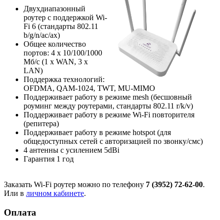
Двухдиапазонный
роутер с поддержкой Wi-
Fi 6 (стандарты 802.11
b/g/n/ac/ax)
Общее количество
портов: 4 х 10/100/1000
Мб/с (1 x WAN, 3 x
LAN)
Поддержка технологий:
OFDMA, QAM-1024, TWT, MU-MIMO
Поддерживает работу в режиме mesh (бесшовный
роуминг между роутерами, стандарты 802.11 r/k/v)
Поддерживает работу в режиме Wi-Fi повторителя
(репитера)
Поддерживает работу в режиме hotspot (для
общедоступных сетей с авторизацией по звонку/смс)
4 антенны с усилением 5dBi
Гарантия 1 год
Заказать Wi-Fi роутер можно по телефону
7 (3952) 72-62-00
.
Или в
личном кабинете
.
Оплата