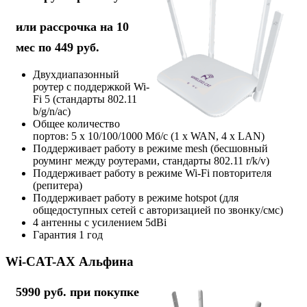
или рассрочка на 10
мес по 449 руб.
Двухдиапазонный
роутер с поддержкой Wi-
Fi 5 (стандарты 802.11
b/g/n/ac)
Общее количество
портов: 5 х 10/100/1000 Мб/с (1 x WAN, 4 x LAN)
Поддерживает работу в режиме mesh (бесшовный
роуминг между роутерами, стандарты 802.11 r/k/v)
Поддерживает работу в режиме Wi-Fi повторителя
(репитера)
Поддерживает работу в режиме hotspot (для
общедоступных сетей с авторизацией по звонку/смс)
4 антенны с усилением 5dBi
Гарантия 1 год
Wi-CAT-AX Альфина
5990 руб. при покупке