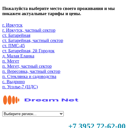
Пожалуйста выберите место своего проживания и мы
покажем актуальные тарифы и цены.
г. Иркутск
г. Иркутск, частный сектор
ст. Батарейная
ст. Батарейная, частный сектор
ст. ПМС-45
ст. Батарейная, 2й Городок
д. Малая Еланка
п. Мегет
п. Мегет, частный сектор
п. Вересовка, частный сектор
п. Стеклянка и садоводства
с. Выдрино
п. Усолье-7 (ЦДС)
+7 3952 72-62-00