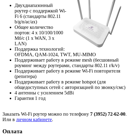
Двухдиапазонный
роутер с поддержкой Wi-
Fi 6 (стандарты 802.11
b/g/n/ac/ax)
Общее количество
портов: 4 х 10/100/1000
Мб/с (1 x WAN, 3 x
LAN)
Поддержка технологий:
OFDMA, QAM-1024, TWT, MU-MIMO
Поддерживает работу в режиме mesh (бесшовный
роуминг между роутерами, стандарты 802.11 r/k/v)
Поддерживает работу в режиме Wi-Fi повторителя
(репитера)
Поддерживает работу в режиме hotspot (для
общедоступных сетей с авторизацией по звонку/смс)
4 антенны с усилением 5dBi
Гарантия 1 год
Заказать Wi-Fi роутер можно по телефону
7 (3952) 72-62-00
.
Или в
личном кабинете
.
Оплата