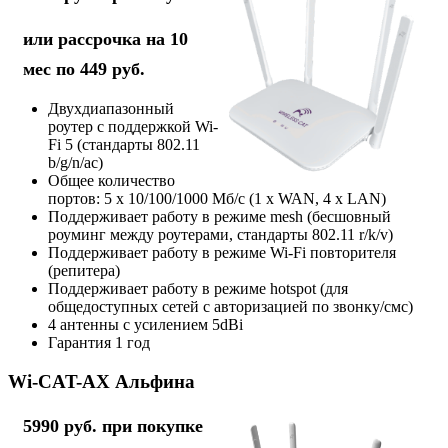
или рассрочка на 10
мес по 449 руб.
Двухдиапазонный
роутер с поддержкой Wi-
Fi 5 (стандарты 802.11
b/g/n/ac)
Общее количество
портов: 5 х 10/100/1000 Мб/с (1 x WAN, 4 x LAN)
Поддерживает работу в режиме mesh (бесшовный
роуминг между роутерами, стандарты 802.11 r/k/v)
Поддерживает работу в режиме Wi-Fi повторителя
(репитера)
Поддерживает работу в режиме hotspot (для
общедоступных сетей с авторизацией по звонку/смс)
4 антенны с усилением 5dBi
Гарантия 1 год
Wi-CAT-AX Альфина
5990 руб. при покупке