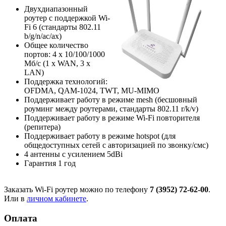
Двухдиапазонный
роутер с поддержкой Wi-
Fi 6 (стандарты 802.11
b/g/n/ac/ax)
Общее количество
портов: 4 х 10/100/1000
Мб/с (1 x WAN, 3 x
LAN)
Поддержка технологий:
OFDMA, QAM-1024, TWT, MU-MIMO
Поддерживает работу в режиме mesh (бесшовный
роуминг между роутерами, стандарты 802.11 r/k/v)
Поддерживает работу в режиме Wi-Fi повторителя
(репитера)
Поддерживает работу в режиме hotspot (для
общедоступных сетей с авторизацией по звонку/смс)
4 антенны с усилением 5dBi
Гарантия 1 год
Заказать Wi-Fi роутер можно по телефону
7 (3952) 72-62-00
.
Или в
личном кабинете
.
Оплата