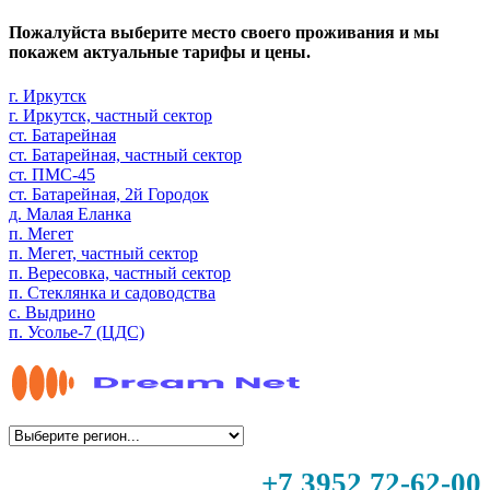
Пожалуйста выберите место своего проживания и мы
покажем актуальные тарифы и цены.
г. Иркутск
г. Иркутск, частный сектор
ст. Батарейная
ст. Батарейная, частный сектор
ст. ПМС-45
ст. Батарейная, 2й Городок
д. Малая Еланка
п. Мегет
п. Мегет, частный сектор
п. Вересовка, частный сектор
п. Стеклянка и садоводства
с. Выдрино
п. Усолье-7 (ЦДС)
+7 3952 72-62-00