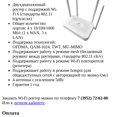
Двухдиапазонный
роутер с поддержкой Wi-
Fi 6 (стандарты 802.11
b/g/n/ac/ax)
Общее количество
портов: 4 х 10/100/1000
Мб/с (1 x WAN, 3 x
LAN)
Поддержка технологий:
OFDMA, QAM-1024, TWT, MU-MIMO
Поддерживает работу в режиме mesh (бесшовный
роуминг между роутерами, стандарты 802.11 r/k/v)
Поддерживает работу в режиме Wi-Fi повторителя
(репитера)
Поддерживает работу в режиме hotspot (для
общедоступных сетей с авторизацией по звонку/смс)
4 антенны с усилением 5dBi
Гарантия 1 год
Заказать Wi-Fi роутер можно по телефону
7 (3952) 72-62-00
.
Или в
личном кабинете
.
Оплата