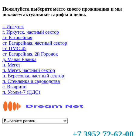
Пожалуйста выберите место своего проживания и мы
покажем актуальные тарифы и цены.
г. Иркутск
г. Иркутск, частный сектор
ст. Батарейная
ст. Батарейная, частный сектор
ст. ПМС-45
ст. Батарейная, 2й Городок
д. Малая Еланка
п. Мегет
п. Мегет, частный сектор
п. Вересовка, частный сектор
п. Стеклянка и садоводства
с. Выдрино
п. Усолье-7 (ЦДС)
+7 3952 72-62-00