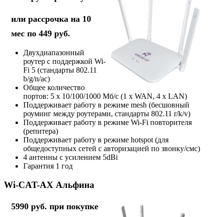
или рассрочка на 10
мес по 449 руб.
Двухдиапазонный
роутер с поддержкой Wi-
Fi 5 (стандарты 802.11
b/g/n/ac)
Общее количество
портов: 5 х 10/100/1000 Мб/с (1 x WAN, 4 x LAN)
Поддерживает работу в режиме mesh (бесшовный
роуминг между роутерами, стандарты 802.11 r/k/v)
Поддерживает работу в режиме Wi-Fi повторителя
(репитера)
Поддерживает работу в режиме hotspot (для
общедоступных сетей с авторизацией по звонку/смс)
4 антенны с усилением 5dBi
Гарантия 1 год
Wi-CAT-AX Альфина
5990 руб. при покупке