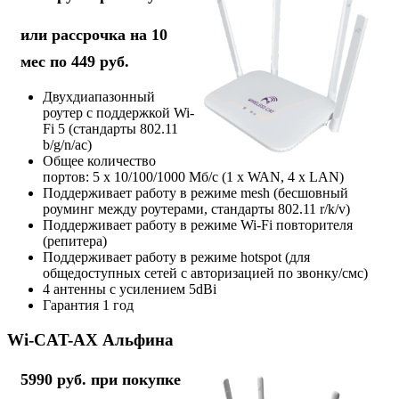
или рассрочка на 10
мес по 449 руб.
Двухдиапазонный
роутер с поддержкой Wi-
Fi 5 (стандарты 802.11
b/g/n/ac)
Общее количество
портов: 5 х 10/100/1000 Мб/с (1 x WAN, 4 x LAN)
Поддерживает работу в режиме mesh (бесшовный
роуминг между роутерами, стандарты 802.11 r/k/v)
Поддерживает работу в режиме Wi-Fi повторителя
(репитера)
Поддерживает работу в режиме hotspot (для
общедоступных сетей с авторизацией по звонку/смс)
4 антенны с усилением 5dBi
Гарантия 1 год
Wi-CAT-AX Альфина
5990 руб. при покупке