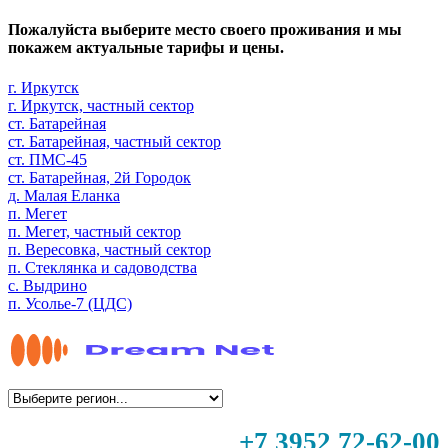
Пожалуйста выберите место своего проживания и мы
покажем актуальные тарифы и цены.
г. Иркутск
г. Иркутск, частный сектор
ст. Батарейная
ст. Батарейная, частный сектор
ст. ПМС-45
ст. Батарейная, 2й Городок
д. Малая Еланка
п. Мегет
п. Мегет, частный сектор
п. Вересовка, частный сектор
п. Стеклянка и садоводства
с. Выдрино
п. Усолье-7 (ЦДС)
+7 3952 72-62-00