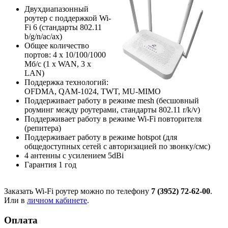
Двухдиапазонный
роутер с поддержкой Wi-
Fi 6 (стандарты 802.11
b/g/n/ac/ax)
Общее количество
портов: 4 х 10/100/1000
Мб/с (1 x WAN, 3 x
LAN)
Поддержка технологий:
OFDMA, QAM-1024, TWT, MU-MIMO
Поддерживает работу в режиме mesh (бесшовный
роуминг между роутерами, стандарты 802.11 r/k/v)
Поддерживает работу в режиме Wi-Fi повторителя
(репитера)
Поддерживает работу в режиме hotspot (для
общедоступных сетей с авторизацией по звонку/смс)
4 антенны с усилением 5dBi
Гарантия 1 год
Заказать Wi-Fi роутер можно по телефону
7 (3952) 72-62-00
.
Или в
личном кабинете
.
Оплата