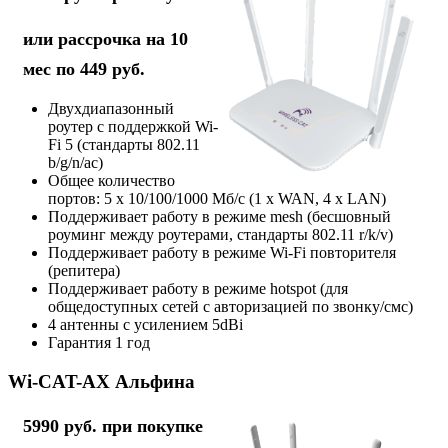
или рассрочка на 10
мес по 449 руб.
Двухдиапазонный
роутер с поддержкой Wi-
Fi 5 (стандарты 802.11
b/g/n/ac)
Общее количество
портов: 5 х 10/100/1000 Мб/с (1 x WAN, 4 x LAN)
Поддерживает работу в режиме mesh (бесшовный
роуминг между роутерами, стандарты 802.11 r/k/v)
Поддерживает работу в режиме Wi-Fi повторителя
(репитера)
Поддерживает работу в режиме hotspot (для
общедоступных сетей с авторизацией по звонку/смс)
4 антенны с усилением 5dBi
Гарантия 1 год
Wi-CAT-AX Альфина
5990 руб. при покупке