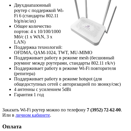
Двухдиапазонный
роутер с поддержкой Wi-
Fi 6 (стандарты 802.11
b/g/n/ac/ax)
Общее количество
портов: 4 х 10/100/1000
Мб/с (1 x WAN, 3 x
LAN)
Поддержка технологий:
OFDMA, QAM-1024, TWT, MU-MIMO
Поддерживает работу в режиме mesh (бесшовный
роуминг между роутерами, стандарты 802.11 r/k/v)
Поддерживает работу в режиме Wi-Fi повторителя
(репитера)
Поддерживает работу в режиме hotspot (для
общедоступных сетей с авторизацией по звонку/смс)
4 антенны с усилением 5dBi
Гарантия 1 год
Заказать Wi-Fi роутер можно по телефону
7 (3952) 72-62-00
.
Или в
личном кабинете
.
Оплата