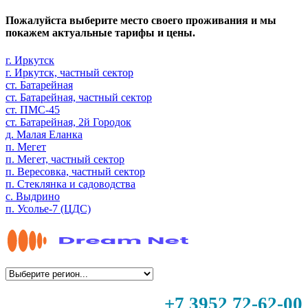
Пожалуйста выберите место своего проживания и мы
покажем актуальные тарифы и цены.
г. Иркутск
г. Иркутск, частный сектор
ст. Батарейная
ст. Батарейная, частный сектор
ст. ПМС-45
ст. Батарейная, 2й Городок
д. Малая Еланка
п. Мегет
п. Мегет, частный сектор
п. Вересовка, частный сектор
п. Стеклянка и садоводства
с. Выдрино
п. Усолье-7 (ЦДС)
+7 3952 72-62-00