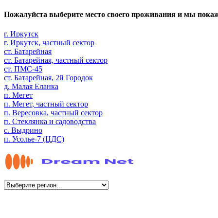
Пожалуйста выберите место своего проживания и мы пока
г. Иркутск
г. Иркутск, частный сектор
ст. Батарейная
ст. Батарейная, частный сектор
ст. ПМС-45
ст. Батарейная, 2й Городок
д. Малая Еланка
п. Мегет
п. Мегет, частный сектор
п. Вересовка, частный сектор
п. Стеклянка и садоводства
с. Выдрино
п. Усолье-7 (ЦДС)