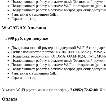
Поддерживает работу в режиме mesh (бесшовный роуминг 
Поддерживает работу в режиме Wi-Fi повторителя (репит
Поддерживает работу в режиме hotspot (для общедоступны
4 антенны с усилением 5dBi
Гарантия 1 год
Wi-CAT-AX Альфина
5990 руб. при покупке
Двухдиапазонный роутер с поддержкой Wi-Fi 6 (стандарты 
Общее количество портов: 4 х 10/100/1000 Мб/с (1 x WAN
Поддержка технологий: OFDMA, QAM-1024, TWT, MU
Поддерживает работу в режиме mesh (бесшовный роуминг 
Поддерживает работу в режиме Wi-Fi повторителя (репит
Поддерживает работу в режиме hotspot (для общедоступны
4 антенны с усилением 5dBi
Гарантия 1 год
Заказать Wi-Fi роутер можно по телефону
7 (3952) 72-62-00
. Ил
Оплата