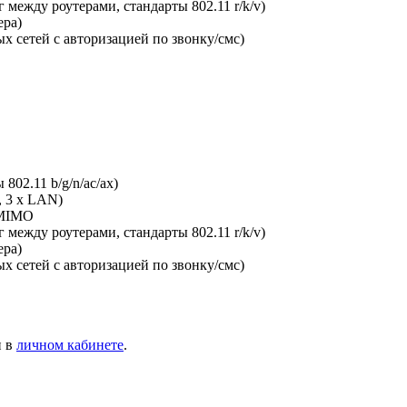
между роутерами, стандарты 802.11 r/k/v)
ера)
х сетей с авторизацией по звонку/смс)
802.11 b/g/n/ac/ax)
, 3 x LAN)
-MIMO
между роутерами, стандарты 802.11 r/k/v)
ера)
х сетей с авторизацией по звонку/смс)
и в
личном кабинете
.