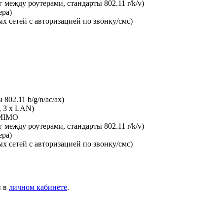
между роутерами, стандарты 802.11 r/k/v)
ера)
х сетей с авторизацией по звонку/смс)
802.11 b/g/n/ac/ax)
, 3 x LAN)
-MIMO
между роутерами, стандарты 802.11 r/k/v)
ера)
х сетей с авторизацией по звонку/смс)
и в
личном кабинете
.