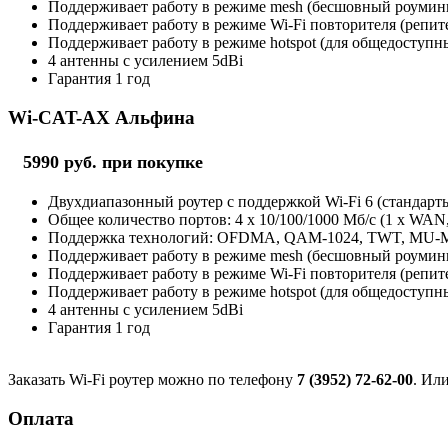
Поддерживает работу в режиме mesh (бесшовный роуминг 
Поддерживает работу в режиме Wi-Fi повторителя (репит
Поддерживает работу в режиме hotspot (для общедоступны
4 антенны с усилением 5dBi
Гарантия 1 год
Wi-CAT-AX Альфина
5990 руб. при покупке
Двухдиапазонный роутер с поддержкой Wi-Fi 6 (стандарты 
Общее количество портов: 4 х 10/100/1000 Мб/с (1 x WAN
Поддержка технологий: OFDMA, QAM-1024, TWT, MU
Поддерживает работу в режиме mesh (бесшовный роуминг 
Поддерживает работу в режиме Wi-Fi повторителя (репит
Поддерживает работу в режиме hotspot (для общедоступны
4 антенны с усилением 5dBi
Гарантия 1 год
Заказать Wi-Fi роутер можно по телефону
7 (3952) 72-62-00
. Ил
Оплата