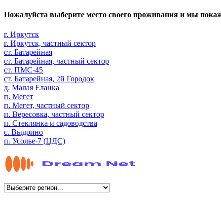
Пожалуйста выберите место своего проживания и мы пока
г. Иркутск
г. Иркутск, частный сектор
ст. Батарейная
ст. Батарейная, частный сектор
ст. ПМС-45
ст. Батарейная, 2й Городок
д. Малая Еланка
п. Мегет
п. Мегет, частный сектор
п. Вересовка, частный сектор
п. Стеклянка и садоводства
с. Выдрино
п. Усолье-7 (ЦДС)