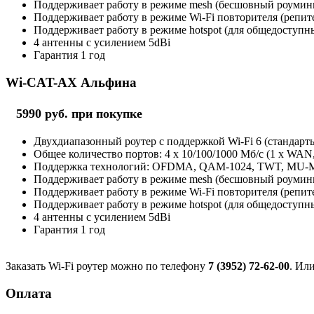
Поддерживает работу в режиме mesh (бесшовный роуминг 
Поддерживает работу в режиме Wi-Fi повторителя (репит
Поддерживает работу в режиме hotspot (для общедоступны
4 антенны с усилением 5dBi
Гарантия 1 год
Wi-CAT-AX Альфина
5990 руб. при покупке
Двухдиапазонный роутер с поддержкой Wi-Fi 6 (стандарты 
Общее количество портов: 4 х 10/100/1000 Мб/с (1 x WAN
Поддержка технологий: OFDMA, QAM-1024, TWT, MU
Поддерживает работу в режиме mesh (бесшовный роуминг 
Поддерживает работу в режиме Wi-Fi повторителя (репит
Поддерживает работу в режиме hotspot (для общедоступны
4 антенны с усилением 5dBi
Гарантия 1 год
Заказать Wi-Fi роутер можно по телефону
7 (3952) 72-62-00
. Ил
Оплата