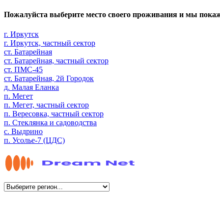
Пожалуйста выберите место своего проживания и мы пока
г. Иркутск
г. Иркутск, частный сектор
ст. Батарейная
ст. Батарейная, частный сектор
ст. ПМС-45
ст. Батарейная, 2й Городок
д. Малая Еланка
п. Мегет
п. Мегет, частный сектор
п. Вересовка, частный сектор
п. Стеклянка и садоводства
с. Выдрино
п. Усолье-7 (ЦДС)