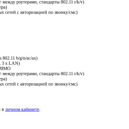
между роутерами, стандарты 802.11 r/k/v)
ера)
х сетей с авторизацией по звонку/смс)
802.11 b/g/n/ac/ax)
, 3 x LAN)
-MIMO
между роутерами, стандарты 802.11 r/k/v)
ера)
х сетей с авторизацией по звонку/смс)
и в
личном кабинете
.