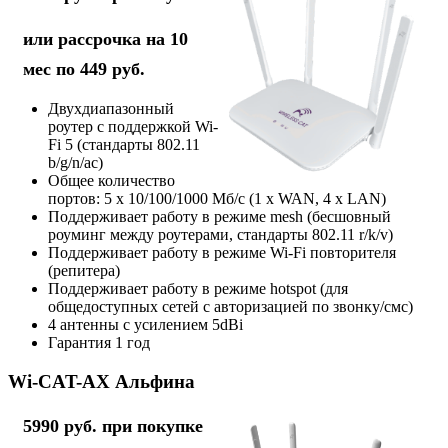
или рассрочка на 10
мес по 449 руб.
Двухдиапазонный
роутер с поддержкой Wi-
Fi 5 (стандарты 802.11
b/g/n/ac)
Общее количество
портов: 5 х 10/100/1000 Мб/с (1 x WAN, 4 x LAN)
Поддерживает работу в режиме mesh (бесшовный
роуминг между роутерами, стандарты 802.11 r/k/v)
Поддерживает работу в режиме Wi-Fi повторителя
(репитера)
Поддерживает работу в режиме hotspot (для
общедоступных сетей с авторизацией по звонку/смс)
4 антенны с усилением 5dBi
Гарантия 1 год
Wi-CAT-AX Альфина
5990 руб. при покупке