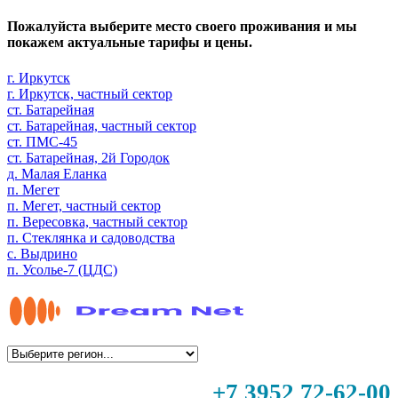
Пожалуйста выберите место своего проживания и мы
покажем актуальные тарифы и цены.
г. Иркутск
г. Иркутск, частный сектор
ст. Батарейная
ст. Батарейная, частный сектор
ст. ПМС-45
ст. Батарейная, 2й Городок
д. Малая Еланка
п. Мегет
п. Мегет, частный сектор
п. Вересовка, частный сектор
п. Стеклянка и садоводства
с. Выдрино
п. Усолье-7 (ЦДС)
+7 3952 72-62-00