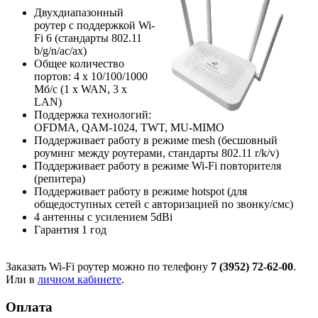
Двухдиапазонный
роутер с поддержкой Wi-
Fi 6 (стандарты 802.11
b/g/n/ac/ax)
Общее количество
портов: 4 х 10/100/1000
Мб/с (1 x WAN, 3 x
LAN)
Поддержка технологий:
OFDMA, QAM-1024, TWT, MU-MIMO
Поддерживает работу в режиме mesh (бесшовный
роуминг между роутерами, стандарты 802.11 r/k/v)
Поддерживает работу в режиме Wi-Fi повторителя
(репитера)
Поддерживает работу в режиме hotspot (для
общедоступных сетей с авторизацией по звонку/смс)
4 антенны с усилением 5dBi
Гарантия 1 год
Заказать Wi-Fi роутер можно по телефону
7 (3952) 72-62-00
.
Или в
личном кабинете
.
Оплата