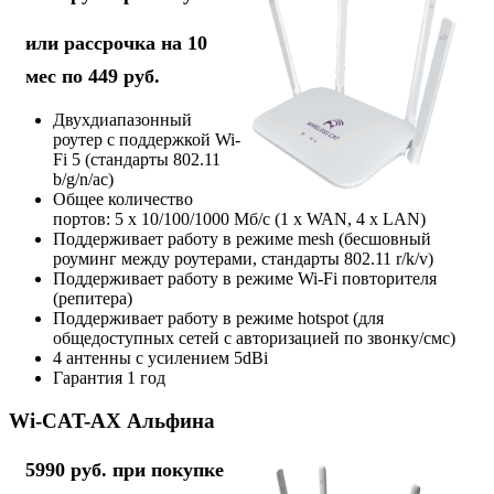
или рассрочка на 10
мес по 449 руб.
Двухдиапазонный
роутер с поддержкой Wi-
Fi 5 (стандарты 802.11
b/g/n/ac)
Общее количество
портов: 5 х 10/100/1000 Мб/с (1 x WAN, 4 x LAN)
Поддерживает работу в режиме mesh (бесшовный
роуминг между роутерами, стандарты 802.11 r/k/v)
Поддерживает работу в режиме Wi-Fi повторителя
(репитера)
Поддерживает работу в режиме hotspot (для
общедоступных сетей с авторизацией по звонку/смс)
4 антенны с усилением 5dBi
Гарантия 1 год
Wi-CAT-AX Альфина
5990 руб. при покупке