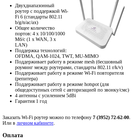
Двухдиапазонный
роутер с поддержкой Wi-
Fi 6 (стандарты 802.11
b/g/n/ac/ax)
Общее количество
портов: 4 х 10/100/1000
Мб/с (1 x WAN, 3 x
LAN)
Поддержка технологий:
OFDMA, QAM-1024, TWT, MU-MIMO
Поддерживает работу в режиме mesh (бесшовный
роуминг между роутерами, стандарты 802.11 r/k/v)
Поддерживает работу в режиме Wi-Fi повторителя
(репитера)
Поддерживает работу в режиме hotspot (для
общедоступных сетей с авторизацией по звонку/смс)
4 антенны с усилением 5dBi
Гарантия 1 год
Заказать Wi-Fi роутер можно по телефону
7 (3952) 72-62-00
.
Или в
личном кабинете
.
Оплата