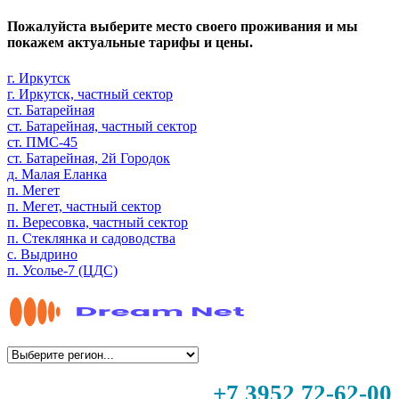
Пожалуйста выберите место своего проживания и мы
покажем актуальные тарифы и цены.
г. Иркутск
г. Иркутск, частный сектор
ст. Батарейная
ст. Батарейная, частный сектор
ст. ПМС-45
ст. Батарейная, 2й Городок
д. Малая Еланка
п. Мегет
п. Мегет, частный сектор
п. Вересовка, частный сектор
п. Стеклянка и садоводства
с. Выдрино
п. Усолье-7 (ЦДС)
+7 3952 72-62-00