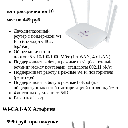
или рассрочка на 10
мес по 449 руб.
Двухдиапазонный
роутер с поддержкой Wi-
Fi 5 (стандарты 802.11
b/g/n/ac)
Общее количество
портов: 5 х 10/100/1000 Мб/с (1 x WAN, 4 x LAN)
Поддерживает работу в режиме mesh (бесшовный
роуминг между роутерами, стандарты 802.11 r/k/v)
Поддерживает работу в режиме Wi-Fi повторителя
(репитера)
Поддерживает работу в режиме hotspot (для
общедоступных сетей с авторизацией по звонку/смс)
4 антенны с усилением 5dBi
Гарантия 1 год
Wi-CAT-AX Альфина
5990 руб. при покупке