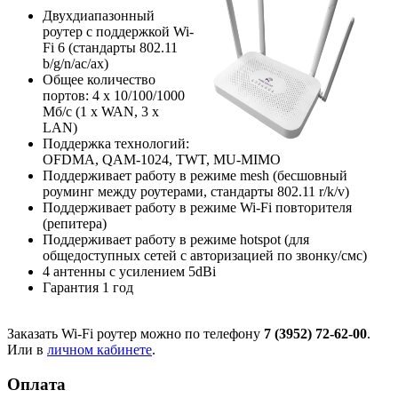
Двухдиапазонный
роутер с поддержкой Wi-
Fi 6 (стандарты 802.11
b/g/n/ac/ax)
Общее количество
портов: 4 х 10/100/1000
Мб/с (1 x WAN, 3 x
LAN)
Поддержка технологий:
OFDMA, QAM-1024, TWT, MU-MIMO
Поддерживает работу в режиме mesh (бесшовный
роуминг между роутерами, стандарты 802.11 r/k/v)
Поддерживает работу в режиме Wi-Fi повторителя
(репитера)
Поддерживает работу в режиме hotspot (для
общедоступных сетей с авторизацией по звонку/смс)
4 антенны с усилением 5dBi
Гарантия 1 год
Заказать Wi-Fi роутер можно по телефону
7 (3952) 72-62-00
.
Или в
личном кабинете
.
Оплата