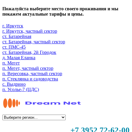
Пожалуйста выберите место своего проживания и мы
покажем актуальные тарифы и цены.
г. Иркутск
г. Иркутск, частный сектор
ст. Батарейная
ст. Батарейная, частный сектор
ст. ПМС-45
ст. Батарейная, 2й Городок
д. Малая Еланка
п. Мегет
п. Мегет, частный сектор
п. Вересовка, частный сектор
п. Стеклянка и садоводства
с. Выдрино
п. Усолье-7 (ЦДС)
+7 3952 72-62-00