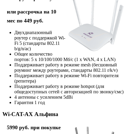
или рассрочка на 10
мес по 449 руб.
Двухдиапазонный
роутер с поддержкой Wi-
Fi 5 (стандарты 802.11
b/g/n/ac)
Общее количество
портов: 5 х 10/100/1000 Мб/с (1 x WAN, 4 x LAN)
Поддерживает работу в режиме mesh (бесшовный
роуминг между роутерами, стандарты 802.11 r/k/v)
Поддерживает работу в режиме Wi-Fi повторителя
(репитера)
Поддерживает работу в режиме hotspot (для
общедоступных сетей с авторизацией по звонку/смс)
4 антенны с усилением 5dBi
Гарантия 1 год
Wi-CAT-AX Альфина
5990 руб. при покупке