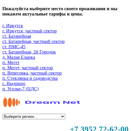
Пожалуйста выберите место своего проживания и мы
покажем актуальные тарифы и цены.
г. Иркутск
г. Иркутск, частный сектор
ст. Батарейная
ст. Батарейная, частный сектор
ст. ПМС-45
ст. Батарейная, 2й Городок
д. Малая Еланка
п. Мегет
п. Мегет, частный сектор
п. Вересовка, частный сектор
п. Стеклянка и садоводства
с. Выдрино
п. Усолье-7 (ЦДС)
+7 3952 72-62-00