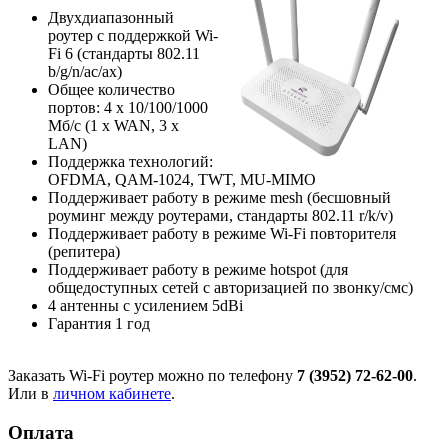
Двухдиапазонный
роутер с поддержкой Wi-
Fi 6 (стандарты 802.11
b/g/n/ac/ax)
Общее количество
портов: 4 х 10/100/1000
Мб/с (1 x WAN, 3 x
LAN)
Поддержка технологий:
OFDMA, QAM-1024, TWT, MU-MIMO
Поддерживает работу в режиме mesh (бесшовный
роуминг между роутерами, стандарты 802.11 r/k/v)
Поддерживает работу в режиме Wi-Fi повторителя
(репитера)
Поддерживает работу в режиме hotspot (для
общедоступных сетей с авторизацией по звонку/смс)
4 антенны с усилением 5dBi
Гарантия 1 год
Заказать Wi-Fi роутер можно по телефону
7 (3952) 72-62-00
.
Или в
личном кабинете
.
Оплата