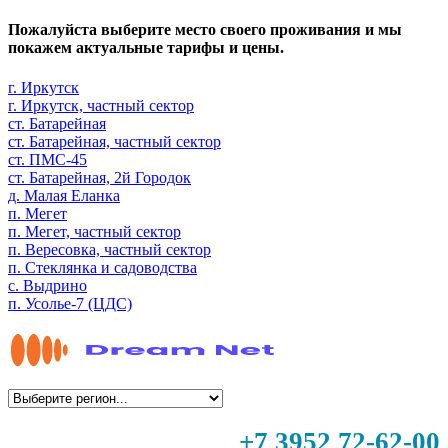
Пожалуйста выберите место своего проживания и мы
покажем актуальные тарифы и цены.
г. Иркутск
г. Иркутск, частный сектор
ст. Батарейная
ст. Батарейная, частный сектор
ст. ПМС-45
ст. Батарейная, 2й Городок
д. Малая Еланка
п. Мегет
п. Мегет, частный сектор
п. Вересовка, частный сектор
п. Стеклянка и садоводства
с. Выдрино
п. Усолье-7 (ЦДС)
+7 3952 72-62-00