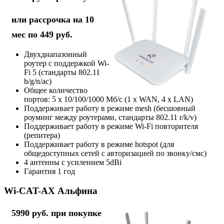
или рассрочка на 10
мес по 449 руб.
Двухдиапазонный
роутер с поддержкой Wi-
Fi 5 (стандарты 802.11
b/g/n/ac)
Общее количество
портов: 5 х 10/100/1000 Мб/с (1 x WAN, 4 x LAN)
Поддерживает работу в режиме mesh (бесшовный
роуминг между роутерами, стандарты 802.11 r/k/v)
Поддерживает работу в режиме Wi-Fi повторителя
(репитера)
Поддерживает работу в режиме hotspot (для
общедоступных сетей с авторизацией по звонку/смс)
4 антенны с усилением 5dBi
Гарантия 1 год
Wi-CAT-AX Альфина
5990 руб. при покупке