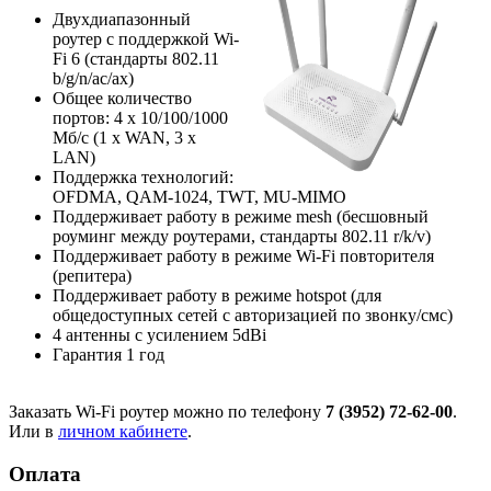
Двухдиапазонный
роутер с поддержкой Wi-
Fi 6 (стандарты 802.11
b/g/n/ac/ax)
Общее количество
портов: 4 х 10/100/1000
Мб/с (1 x WAN, 3 x
LAN)
Поддержка технологий:
OFDMA, QAM-1024, TWT, MU-MIMO
Поддерживает работу в режиме mesh (бесшовный
роуминг между роутерами, стандарты 802.11 r/k/v)
Поддерживает работу в режиме Wi-Fi повторителя
(репитера)
Поддерживает работу в режиме hotspot (для
общедоступных сетей с авторизацией по звонку/смс)
4 антенны с усилением 5dBi
Гарантия 1 год
Заказать Wi-Fi роутер можно по телефону
7 (3952) 72-62-00
.
Или в
личном кабинете
.
Оплата