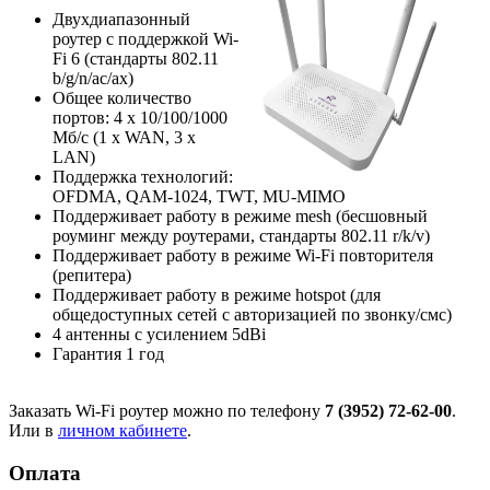
Двухдиапазонный
роутер с поддержкой Wi-
Fi 6 (стандарты 802.11
b/g/n/ac/ax)
Общее количество
портов: 4 х 10/100/1000
Мб/с (1 x WAN, 3 x
LAN)
Поддержка технологий:
OFDMA, QAM-1024, TWT, MU-MIMO
Поддерживает работу в режиме mesh (бесшовный
роуминг между роутерами, стандарты 802.11 r/k/v)
Поддерживает работу в режиме Wi-Fi повторителя
(репитера)
Поддерживает работу в режиме hotspot (для
общедоступных сетей с авторизацией по звонку/смс)
4 антенны с усилением 5dBi
Гарантия 1 год
Заказать Wi-Fi роутер можно по телефону
7 (3952) 72-62-00
.
Или в
личном кабинете
.
Оплата