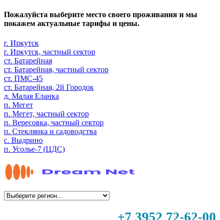
Пожалуйста выберите место своего проживания и мы
покажем актуальные тарифы и цены.
г. Иркутск
г. Иркутск, частный сектор
ст. Батарейная
ст. Батарейная, частный сектор
ст. ПМС-45
ст. Батарейная, 2й Городок
д. Малая Еланка
п. Мегет
п. Мегет, частный сектор
п. Вересовка, частный сектор
п. Стеклянка и садоводства
с. Выдрино
п. Усолье-7 (ЦДС)
+7 3952 72-62-00