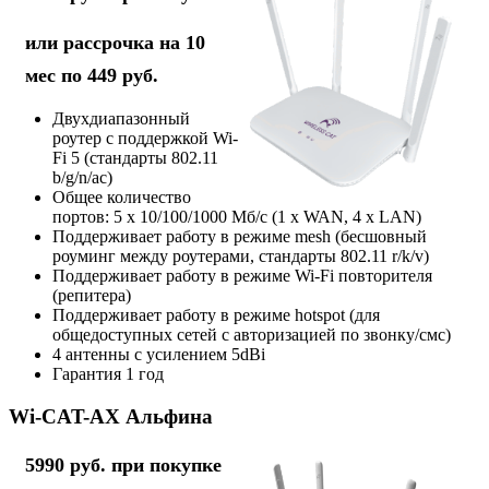
или рассрочка на 10
мес по 449 руб.
Двухдиапазонный
роутер с поддержкой Wi-
Fi 5 (стандарты 802.11
b/g/n/ac)
Общее количество
портов: 5 х 10/100/1000 Мб/с (1 x WAN, 4 x LAN)
Поддерживает работу в режиме mesh (бесшовный
роуминг между роутерами, стандарты 802.11 r/k/v)
Поддерживает работу в режиме Wi-Fi повторителя
(репитера)
Поддерживает работу в режиме hotspot (для
общедоступных сетей с авторизацией по звонку/смс)
4 антенны с усилением 5dBi
Гарантия 1 год
Wi-CAT-AX Альфина
5990 руб. при покупке