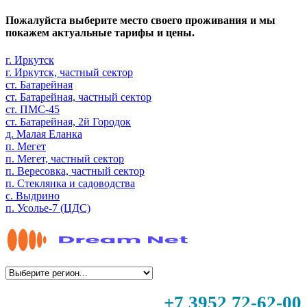
Пожалуйста выберите место своего проживания и мы
покажем актуальные тарифы и цены.
г. Иркутск
г. Иркутск, частный сектор
ст. Батарейная
ст. Батарейная, частный сектор
ст. ПМС-45
ст. Батарейная, 2й Городок
д. Малая Еланка
п. Мегет
п. Мегет, частный сектор
п. Вересовка, частный сектор
п. Стеклянка и садоводства
с. Выдрино
п. Усолье-7 (ЦДС)
+7 3952 72-62-00