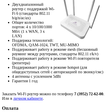
Двухдиапазонный
роутер с поддержкой Wi-
Fi 6 (стандарты 802.11
b/g/n/ac/ax)
Общее количество
портов: 4 х 10/100/1000
Мб/с (1 x WAN, 3 x
LAN)
Поддержка технологий:
OFDMA, QAM-1024, TWT, MU-MIMO
Поддерживает работу в режиме mesh (бесшовный
роуминг между роутерами, стандарты 802.11 r/k/v)
Поддерживает работу в режиме Wi-Fi повторителя
(репитера)
Поддерживает работу в режиме hotspot (для
общедоступных сетей с авторизацией по звонку/смс)
4 антенны с усилением 5dBi
Гарантия 1 год
Заказать Wi-Fi роутер можно по телефону
7 (3952) 72-62-00
.
Или в
личном кабинете
.
Оплата