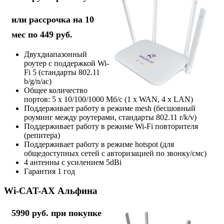
или рассрочка на 10
мес по 449 руб.
Двухдиапазонный
роутер с поддержкой Wi-
Fi 5 (стандарты 802.11
b/g/n/ac)
Общее количество
портов: 5 х 10/100/1000 Мб/с (1 x WAN, 4 x LAN)
Поддерживает работу в режиме mesh (бесшовный
роуминг между роутерами, стандарты 802.11 r/k/v)
Поддерживает работу в режиме Wi-Fi повторителя
(репитера)
Поддерживает работу в режиме hotspot (для
общедоступных сетей с авторизацией по звонку/смс)
4 антенны с усилением 5dBi
Гарантия 1 год
Wi-CAT-AX Альфина
5990 руб. при покупке