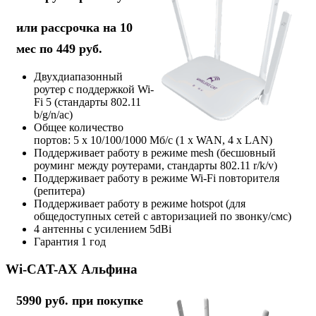
или рассрочка на 10
мес по 449 руб.
Двухдиапазонный
роутер с поддержкой Wi-
Fi 5 (стандарты 802.11
b/g/n/ac)
Общее количество
портов: 5 х 10/100/1000 Мб/с (1 x WAN, 4 x LAN)
Поддерживает работу в режиме mesh (бесшовный
роуминг между роутерами, стандарты 802.11 r/k/v)
Поддерживает работу в режиме Wi-Fi повторителя
(репитера)
Поддерживает работу в режиме hotspot (для
общедоступных сетей с авторизацией по звонку/смс)
4 антенны с усилением 5dBi
Гарантия 1 год
Wi-CAT-AX Альфина
5990 руб. при покупке