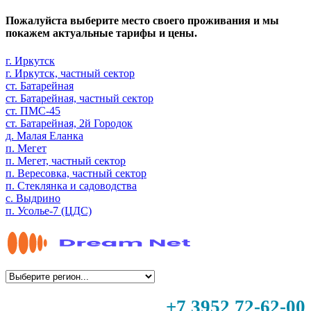
Пожалуйста выберите место своего проживания и мы
покажем актуальные тарифы и цены.
г. Иркутск
г. Иркутск, частный сектор
ст. Батарейная
ст. Батарейная, частный сектор
ст. ПМС-45
ст. Батарейная, 2й Городок
д. Малая Еланка
п. Мегет
п. Мегет, частный сектор
п. Вересовка, частный сектор
п. Стеклянка и садоводства
с. Выдрино
п. Усолье-7 (ЦДС)
+7 3952 72-62-00