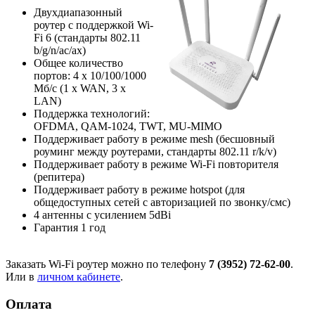
Двухдиапазонный
роутер с поддержкой Wi-
Fi 6 (стандарты 802.11
b/g/n/ac/ax)
Общее количество
портов: 4 х 10/100/1000
Мб/с (1 x WAN, 3 x
LAN)
Поддержка технологий:
OFDMA, QAM-1024, TWT, MU-MIMO
Поддерживает работу в режиме mesh (бесшовный
роуминг между роутерами, стандарты 802.11 r/k/v)
Поддерживает работу в режиме Wi-Fi повторителя
(репитера)
Поддерживает работу в режиме hotspot (для
общедоступных сетей с авторизацией по звонку/смс)
4 антенны с усилением 5dBi
Гарантия 1 год
Заказать Wi-Fi роутер можно по телефону
7 (3952) 72-62-00
.
Или в
личном кабинете
.
Оплата