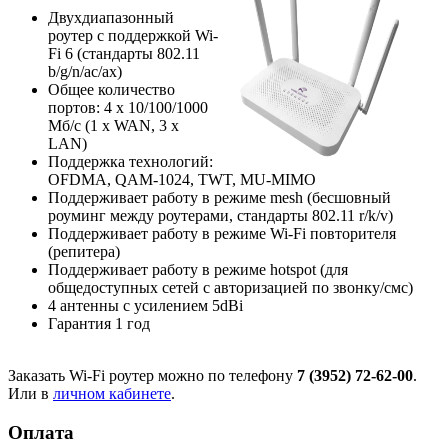
Двухдиапазонный
роутер с поддержкой Wi-
Fi 6 (стандарты 802.11
b/g/n/ac/ax)
Общее количество
портов: 4 х 10/100/1000
Мб/с (1 x WAN, 3 x
LAN)
Поддержка технологий:
OFDMA, QAM-1024, TWT, MU-MIMO
Поддерживает работу в режиме mesh (бесшовный
роуминг между роутерами, стандарты 802.11 r/k/v)
Поддерживает работу в режиме Wi-Fi повторителя
(репитера)
Поддерживает работу в режиме hotspot (для
общедоступных сетей с авторизацией по звонку/смс)
4 антенны с усилением 5dBi
Гарантия 1 год
Заказать Wi-Fi роутер можно по телефону
7 (3952) 72-62-00
.
Или в
личном кабинете
.
Оплата