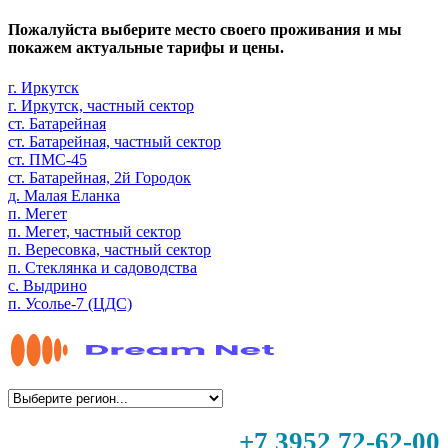
Пожалуйста выберите место своего проживания и мы
покажем актуальные тарифы и цены.
г. Иркутск
г. Иркутск, частный сектор
ст. Батарейная
ст. Батарейная, частный сектор
ст. ПМС-45
ст. Батарейная, 2й Городок
д. Малая Еланка
п. Мегет
п. Мегет, частный сектор
п. Вересовка, частный сектор
п. Стеклянка и садоводства
с. Выдрино
п. Усолье-7 (ЦДС)
+7 3952 72-62-00