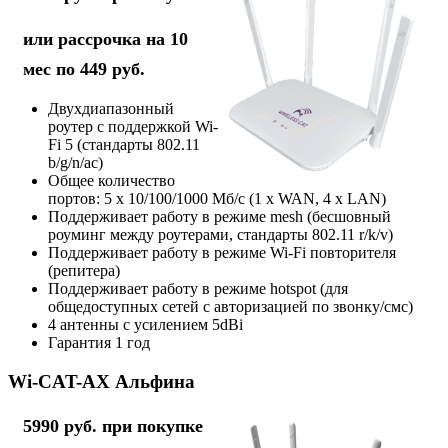
или рассрочка на 10
мес по 449 руб.
Двухдиапазонный
роутер с поддержкой Wi-
Fi 5 (стандарты 802.11
b/g/n/ac)
Общее количество
портов: 5 х 10/100/1000 Мб/с (1 x WAN, 4 x LAN)
Поддерживает работу в режиме mesh (бесшовный
роуминг между роутерами, стандарты 802.11 r/k/v)
Поддерживает работу в режиме Wi-Fi повторителя
(репитера)
Поддерживает работу в режиме hotspot (для
общедоступных сетей с авторизацией по звонку/смс)
4 антенны с усилением 5dBi
Гарантия 1 год
Wi-CAT-AX Альфина
5990 руб. при покупке