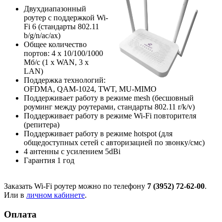
Двухдиапазонный
роутер с поддержкой Wi-
Fi 6 (стандарты 802.11
b/g/n/ac/ax)
Общее количество
портов: 4 х 10/100/1000
Мб/с (1 x WAN, 3 x
LAN)
Поддержка технологий:
OFDMA, QAM-1024, TWT, MU-MIMO
Поддерживает работу в режиме mesh (бесшовный
роуминг между роутерами, стандарты 802.11 r/k/v)
Поддерживает работу в режиме Wi-Fi повторителя
(репитера)
Поддерживает работу в режиме hotspot (для
общедоступных сетей с авторизацией по звонку/смс)
4 антенны с усилением 5dBi
Гарантия 1 год
Заказать Wi-Fi роутер можно по телефону
7 (3952) 72-62-00
.
Или в
личном кабинете
.
Оплата