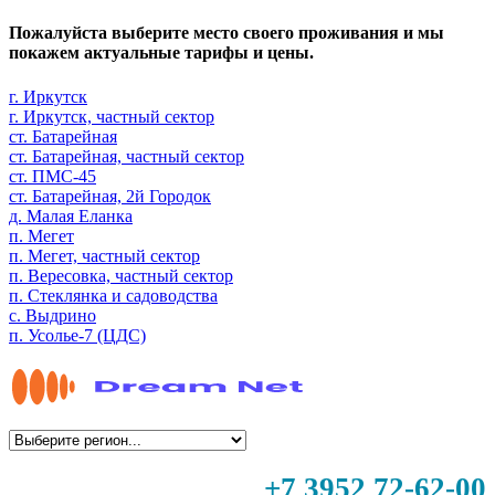
Пожалуйста выберите место своего проживания и мы
покажем актуальные тарифы и цены.
г. Иркутск
г. Иркутск, частный сектор
ст. Батарейная
ст. Батарейная, частный сектор
ст. ПМС-45
ст. Батарейная, 2й Городок
д. Малая Еланка
п. Мегет
п. Мегет, частный сектор
п. Вересовка, частный сектор
п. Стеклянка и садоводства
с. Выдрино
п. Усолье-7 (ЦДС)
+7 3952 72-62-00