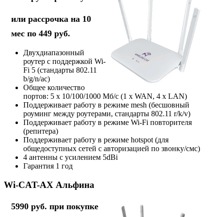
или рассрочка на 10
мес по 449 руб.
Двухдиапазонный
роутер с поддержкой Wi-
Fi 5 (стандарты 802.11
b/g/n/ac)
Общее количество
портов: 5 х 10/100/1000 Мб/с (1 x WAN, 4 x LAN)
Поддерживает работу в режиме mesh (бесшовный
роуминг между роутерами, стандарты 802.11 r/k/v)
Поддерживает работу в режиме Wi-Fi повторителя
(репитера)
Поддерживает работу в режиме hotspot (для
общедоступных сетей с авторизацией по звонку/смс)
4 антенны с усилением 5dBi
Гарантия 1 год
Wi-CAT-AX Альфина
5990 руб. при покупке