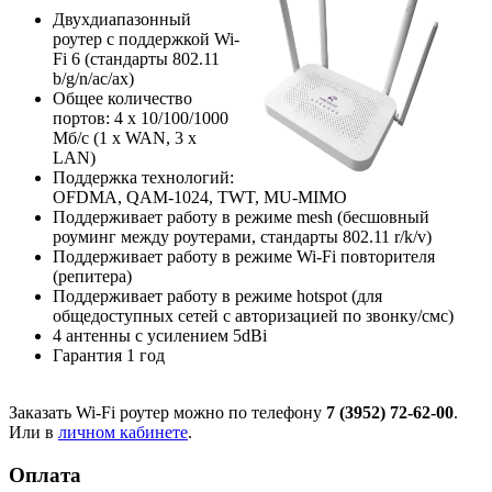
Двухдиапазонный
роутер с поддержкой Wi-
Fi 6 (стандарты 802.11
b/g/n/ac/ax)
Общее количество
портов: 4 х 10/100/1000
Мб/с (1 x WAN, 3 x
LAN)
Поддержка технологий:
OFDMA, QAM-1024, TWT, MU-MIMO
Поддерживает работу в режиме mesh (бесшовный
роуминг между роутерами, стандарты 802.11 r/k/v)
Поддерживает работу в режиме Wi-Fi повторителя
(репитера)
Поддерживает работу в режиме hotspot (для
общедоступных сетей с авторизацией по звонку/смс)
4 антенны с усилением 5dBi
Гарантия 1 год
Заказать Wi-Fi роутер можно по телефону
7 (3952) 72-62-00
.
Или в
личном кабинете
.
Оплата