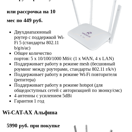
или рассрочка на 10
мес по 449 руб.
Двухдиапазонный
роутер с поддержкой Wi-
Fi 5 (стандарты 802.11
b/g/n/ac)
Общее количество
портов: 5 х 10/100/1000 Мб/с (1 x WAN, 4 x LAN)
Поддерживает работу в режиме mesh (бесшовный
роуминг между роутерами, стандарты 802.11 r/k/v)
Поддерживает работу в режиме Wi-Fi повторителя
(репитера)
Поддерживает работу в режиме hotspot (для
общедоступных сетей с авторизацией по звонку/смс)
4 антенны с усилением 5dBi
Гарантия 1 год
Wi-CAT-AX Альфина
5990 руб. при покупке