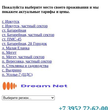
Пожалуйста выберите место своего проживания и мы
покажем актуальные тарифы и цены.
г. Иркутск
г. Иркутск, частный сектор
ст. Батарейная
ст. Батарейная, частный сектор
ст. ПМС-45
ст. Батарейная, 2й Городок
д. Малая Еланка
п. Мегет
п. Мегет, частный сектор
п. Вересовка, частный сектор
п. Стеклянка и садоводства
с. Выдрино
п. Усолье-7 (ЦДС)
+7 3952 72-62-00