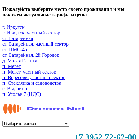
Пожалуйста выберите место своего проживания и мы
покажем актуальные тарифы и цены.
г. Иркутск
г. Иркутск, частный сектор
ст. Батарейная
ст. Батарейная, частный сектор
ст. ПМС-45
ст. Батарейная, 2й Городок
д. Малая Еланка
п. Мегет
п. Мегет, частный сектор
п. Вересовка, частный сектор
п. Стеклянка и садоводства
с. Выдрино
п. Усолье-7 (ЦДС)
+7 3952 72-62-00