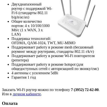
Двухдиапазонный
роутер с поддержкой Wi-
Fi 6 (стандарты 802.11
b/g/n/ac/ax)
Общее количество
портов: 4 х 10/100/1000
Мб/с (1 x WAN, 3 x
LAN)
Поддержка технологий:
OFDMA, QAM-1024, TWT, MU-MIMO
Поддерживает работу в режиме mesh (бесшовный
роуминг между роутерами, стандарты 802.11 r/k/v)
Поддерживает работу в режиме Wi-Fi повторителя
(репитера)
Поддерживает работу в режиме hotspot (для
общедоступных сетей с авторизацией по звонку/смс)
4 антенны с усилением 5dBi
Гарантия 1 год
Заказать Wi-Fi роутер можно по телефону
7 (3952) 72-62-00
.
Или в
личном кабинете
.
Оплата