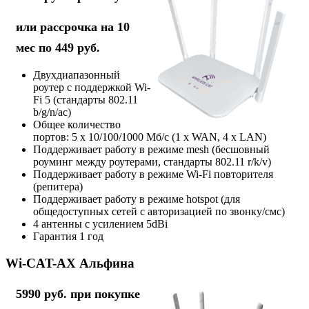
или рассрочка на 10
мес по 449 руб.
Двухдиапазонный
роутер с поддержкой Wi-
Fi 5 (стандарты 802.11
b/g/n/ac)
Общее количество
портов: 5 х 10/100/1000 Мб/с (1 x WAN, 4 x LAN)
Поддерживает работу в режиме mesh (бесшовный
роуминг между роутерами, стандарты 802.11 r/k/v)
Поддерживает работу в режиме Wi-Fi повторителя
(репитера)
Поддерживает работу в режиме hotspot (для
общедоступных сетей с авторизацией по звонку/смс)
4 антенны с усилением 5dBi
Гарантия 1 год
Wi-CAT-AX Альфина
5990 руб. при покупке