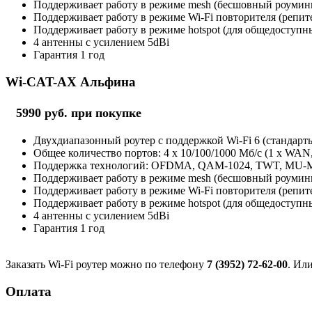
Поддерживает работу в режиме mesh (бесшовный роуминг 
Поддерживает работу в режиме Wi-Fi повторителя (репит
Поддерживает работу в режиме hotspot (для общедоступны
4 антенны с усилением 5dBi
Гарантия 1 год
Wi-CAT-AX Альфина
5990 руб. при покупке
Двухдиапазонный роутер с поддержкой Wi-Fi 6 (стандарты 
Общее количество портов: 4 х 10/100/1000 Мб/с (1 x WAN
Поддержка технологий: OFDMA, QAM-1024, TWT, MU
Поддерживает работу в режиме mesh (бесшовный роуминг 
Поддерживает работу в режиме Wi-Fi повторителя (репит
Поддерживает работу в режиме hotspot (для общедоступны
4 антенны с усилением 5dBi
Гарантия 1 год
Заказать Wi-Fi роутер можно по телефону
7 (3952) 72-62-00
. Ил
Оплата