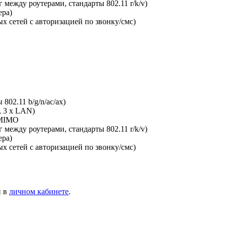
между роутерами, стандарты 802.11 r/k/v)
ера)
х сетей с авторизацией по звонку/смс)
802.11 b/g/n/ac/ax)
, 3 x LAN)
-MIMO
между роутерами, стандарты 802.11 r/k/v)
ера)
х сетей с авторизацией по звонку/смс)
и в
личном кабинете
.