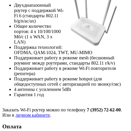
Двухдиапазонный
роутер с поддержкой Wi-
Fi 6 (стандарты 802.11
b/g/n/ac/ax)
Общее количество
портов: 4 х 10/100/1000
Мб/с (1 x WAN, 3 x
LAN)
Поддержка технологий:
OFDMA, QAM-1024, TWT, MU-MIMO
Поддерживает работу в режиме mesh (бесшовный
роуминг между роутерами, стандарты 802.11 r/k/v)
Поддерживает работу в режиме Wi-Fi повторителя
(репитера)
Поддерживает работу в режиме hotspot (для
общедоступных сетей с авторизацией по звонку/смс)
4 антенны с усилением 5dBi
Гарантия 1 год
Заказать Wi-Fi роутер можно по телефону
7 (3952) 72-62-00
.
Или в
личном кабинете
.
Оплата