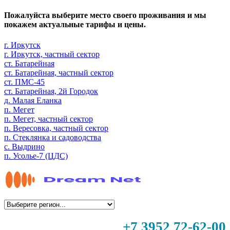
Пожалуйста выберите место своего проживания и мы
покажем актуальные тарифы и цены.
г. Иркутск
г. Иркутск, частный сектор
ст. Батарейная
ст. Батарейная, частный сектор
ст. ПМС-45
ст. Батарейная, 2й Городок
д. Малая Еланка
п. Мегет
п. Мегет, частный сектор
п. Вересовка, частный сектор
п. Стеклянка и садоводства
с. Выдрино
п. Усолье-7 (ЦДС)
+7 3952 72-62-00