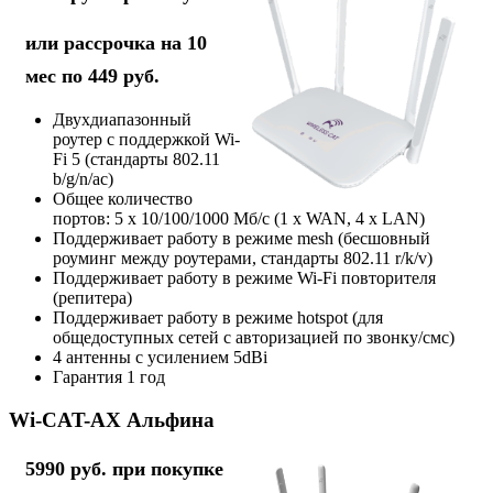
или рассрочка на 10
мес по 449 руб.
Двухдиапазонный
роутер с поддержкой Wi-
Fi 5 (стандарты 802.11
b/g/n/ac)
Общее количество
портов: 5 х 10/100/1000 Мб/с (1 x WAN, 4 x LAN)
Поддерживает работу в режиме mesh (бесшовный
роуминг между роутерами, стандарты 802.11 r/k/v)
Поддерживает работу в режиме Wi-Fi повторителя
(репитера)
Поддерживает работу в режиме hotspot (для
общедоступных сетей с авторизацией по звонку/смс)
4 антенны с усилением 5dBi
Гарантия 1 год
Wi-CAT-AX Альфина
5990 руб. при покупке