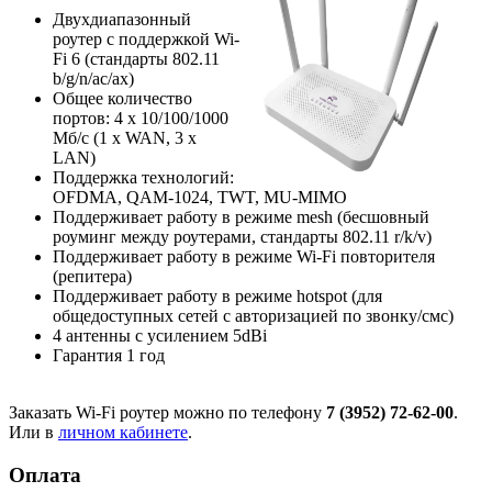
Двухдиапазонный
роутер с поддержкой Wi-
Fi 6 (стандарты 802.11
b/g/n/ac/ax)
Общее количество
портов: 4 х 10/100/1000
Мб/с (1 x WAN, 3 x
LAN)
Поддержка технологий:
OFDMA, QAM-1024, TWT, MU-MIMO
Поддерживает работу в режиме mesh (бесшовный
роуминг между роутерами, стандарты 802.11 r/k/v)
Поддерживает работу в режиме Wi-Fi повторителя
(репитера)
Поддерживает работу в режиме hotspot (для
общедоступных сетей с авторизацией по звонку/смс)
4 антенны с усилением 5dBi
Гарантия 1 год
Заказать Wi-Fi роутер можно по телефону
7 (3952) 72-62-00
.
Или в
личном кабинете
.
Оплата