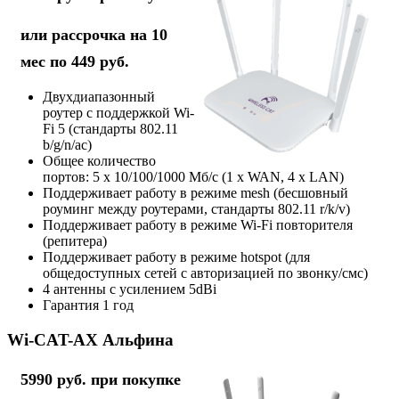
или рассрочка на 10
мес по 449 руб.
Двухдиапазонный
роутер с поддержкой Wi-
Fi 5 (стандарты 802.11
b/g/n/ac)
Общее количество
портов: 5 х 10/100/1000 Мб/с (1 x WAN, 4 x LAN)
Поддерживает работу в режиме mesh (бесшовный
роуминг между роутерами, стандарты 802.11 r/k/v)
Поддерживает работу в режиме Wi-Fi повторителя
(репитера)
Поддерживает работу в режиме hotspot (для
общедоступных сетей с авторизацией по звонку/смс)
4 антенны с усилением 5dBi
Гарантия 1 год
Wi-CAT-AX Альфина
5990 руб. при покупке