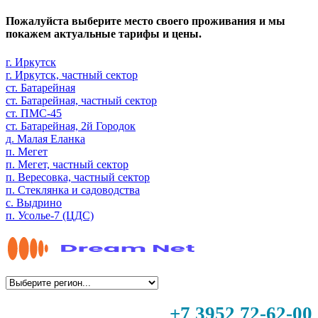
Пожалуйста выберите место своего проживания и мы
покажем актуальные тарифы и цены.
г. Иркутск
г. Иркутск, частный сектор
ст. Батарейная
ст. Батарейная, частный сектор
ст. ПМС-45
ст. Батарейная, 2й Городок
д. Малая Еланка
п. Мегет
п. Мегет, частный сектор
п. Вересовка, частный сектор
п. Стеклянка и садоводства
с. Выдрино
п. Усолье-7 (ЦДС)
+7 3952 72-62-00