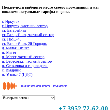
Пожалуйста выберите место своего проживания и мы
покажем актуальные тарифы и цены.
г. Иркутск
г. Иркутск, частный сектор
ст. Батарейная
ст. Батарейная, частный сектор
ст. ПМС-45
ст. Батарейная, 2й Городок
д. Малая Еланка
п. Мегет
п. Мегет, частный сектор
п. Вересовка, частный сектор
п. Стеклянка и садоводства
с. Выдрино
п. Усолье-7 (ЦДС)
+7 3952 72-62-00