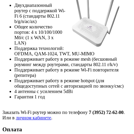
Двухдиапазонный
роутер с поддержкой Wi-
Fi 6 (стандарты 802.11
b/g/n/ac/ax)
Общее количество
портов: 4 х 10/100/1000
Мб/с (1 x WAN, 3 x
LAN)
Поддержка технологий:
OFDMA, QAM-1024, TWT, MU-MIMO
Поддерживает работу в режиме mesh (бесшовный
роуминг между роутерами, стандарты 802.11 r/k/v)
Поддерживает работу в режиме Wi-Fi повторителя
(репитера)
Поддерживает работу в режиме hotspot (для
общедоступных сетей с авторизацией по звонку/смс)
4 антенны с усилением 5dBi
Гарантия 1 год
Заказать Wi-Fi роутер можно по телефону
7 (3952) 72-62-00
.
Или в
личном кабинете
.
Оплата