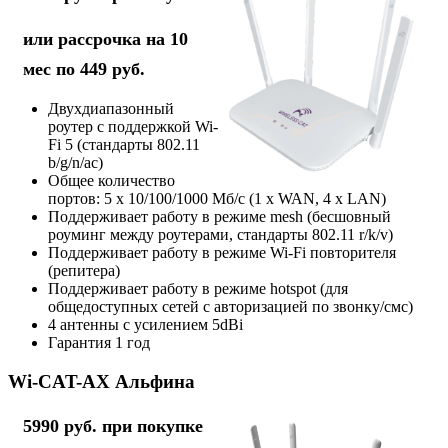
или рассрочка на 10
мес по 449 руб.
Двухдиапазонный
роутер с поддержкой Wi-
Fi 5 (стандарты 802.11
b/g/n/ac)
Общее количество
портов: 5 х 10/100/1000 Мб/с (1 x WAN, 4 x LAN)
Поддерживает работу в режиме mesh (бесшовный
роуминг между роутерами, стандарты 802.11 r/k/v)
Поддерживает работу в режиме Wi-Fi повторителя
(репитера)
Поддерживает работу в режиме hotspot (для
общедоступных сетей с авторизацией по звонку/смс)
4 антенны с усилением 5dBi
Гарантия 1 год
Wi-CAT-AX Альфина
5990 руб. при покупке